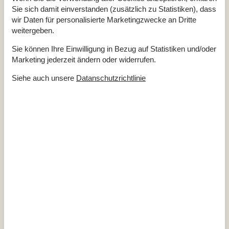
Energiehaus
Sie sich damit einverstanden (zusätzlich zu Statistiken), dass
Geräteschuppen
Geschlossene Terrasse
wir Daten für personalisierte Marketingzwecke an Dritte
Hoch Geschwindigkeits Internet
weitergeben.
Internet
Luft/Luft Wärmepumpe
Sie können Ihre Einwilligung in Bezug auf Statistiken und/oder
Nationales Fernsehen
Nichtraucher
Marketing jederzeit ändern oder widerrufen.
Renoviert
2013
Wohnfläche in m²
61 m²
Siehe auch unsere
Datanschutzrichtlinie
Überdachte Terrasse
Draußen
Bademögilchkeiten (Badebrücke)
Bademöglichkeiten (Sandstrand)
Gartengrill
Gartenmöbel
Gasgrill
Geräteschuppen
Terrasse
2
Überdachte Terrasse
Drinnen
Chromecast
2
DVD-player
Internetzugang
Kamin / Holzofen