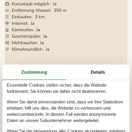
Kurzurlaub möglich
Ja
Entfernung Wasser
350 m
Einkaufen
3 km
Internet
Ja
Kaminofen
Ja
Geschirrspüler
Ja
Nichtraucher
Ja
Klimafreundlich
Ja
Gesamte Ausstattung
Zustimmung
Details
Badezimmer
Essentielle Cookies stellen sicher, dass die Website
Badezimmer
funktioniert, Sie können sie daher nicht deaktivieren.
Dusche
Waschbecken
Wenn Sie damit einverstanden sind, dass wir Ihre Statistiken
WC
erheben, hilft uns dies, die Website zu verbessern und
Diverse
weiterzuentwickeln. In diesem Fall werden anonymisierte
Anzahl Badezimmer
1
Daten an unsere Subunternehmer weitergeleitet.
Anzahl Schlafzimmer
3
Baujahr
1969
Wenn Sie die Verwendung aller Cookies akzeptieren, erklären