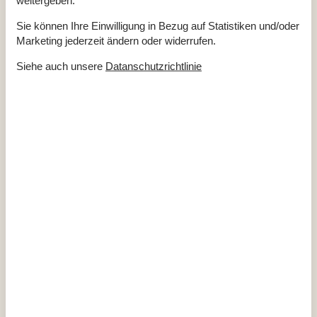
Gartengrill
Terrasse
2
Sie können Ihre Einwilligung in Bezug auf Statistiken und/oder
Überdachte Terrasse
Marketing jederzeit ändern oder widerrufen.
Drinnen
Siehe auch unsere
Datanschutzrichtlinie
Internetzugang
Kamin / Holzofen
TV
Entfernung
Einkauf
3 km
Küste
200 m
Restaurant
3 km
Küche
Abzugshaube
Elektroherd
Gefriertruhe
Gefriertruhe 1-59 L
Kaffeemaschine
Kühlschrank
Mikrowelle