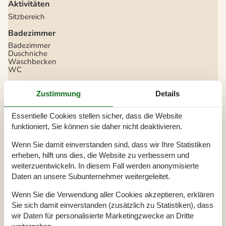
Aktivitäten
Sitzbereich
Badezimmer
Badezimmer
Duschniche
Waschbecken
WC
Diverse
Zustimmung
Details
Anzahl Badezimmer
1
Anzahl Schlafzimmer
2
Baujahr
2001
Essentielle Cookies stellen sicher, dass die Website
Energiehaus
funktioniert, Sie können sie daher nicht deaktivieren.
Geschlossene Terrasse
Hoch Geschwindigkeits Internet
Wenn Sie damit einverstanden sind, dass wir Ihre Statistiken
Internet
Ladegerät für Elektroauto
Typ 2 - IEC 62196-2
erheben, hilft uns dies, die Website zu verbessern und
Luft/Luft Wärmepumpe
weiterzuentwickeln. In diesem Fall werden anonymisierte
Nationales Fernsehen
Daten an unsere Subunternehmer weitergeleitet.
Nichtraucher
Wohnfläche in m²
42 m²
Wenn Sie die Verwendung aller Cookies akzeptieren, erklären
Überdachte Terrasse
Sie sich damit einverstanden (zusätzlich zu Statistiken), dass
Draußen
wir Daten für personalisierte Marketingzwecke an Dritte
Bademöglichkeiten (Sandstrand)
weitergeben.