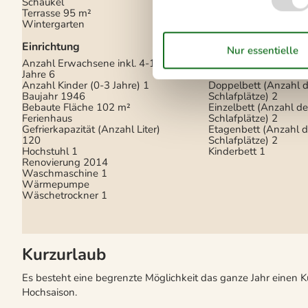
Schaukel
Internet drahtlos
Terrasse
95 m²
Stereoanlage
Wintergarten
TV durch
X-BOX
Einrichtung
Schlafverhältnisse
Anzahl Erwachsene inkl. 4-11
Jahre
6
Anzahl der Schlafzi
Anzahl Kinder (0-3 Jahre)
1
Doppelbett (Anzahl d
Baujahr
1946
Schlafplätze)
2
Bebaute Fläche
102 m²
Einzelbett (Anzahl de
Ferienhaus
Schlafplätze)
2
Gefrierkapazität (Anzahl Liter)
Etagenbett (Anzahl d
120
Schlafplätze)
2
Hochstuhl
1
Kinderbett
1
Renovierung
2014
Waschmaschine
1
Wärmepumpe
Wäschetrockner
1
Kurzurlaub
Es besteht eine begrenzte Möglichkeit das ganze Jahr einen 
Hochsaison.