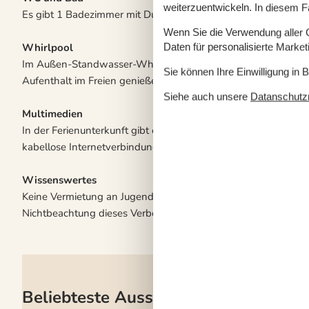
weiterzuentwickeln. In diesem F
Es gibt 1 Badezimmer mit Duschnische und 1 Toilette.. Fußb
Wenn Sie die Verwendung aller Co
Whirlpool
Daten für personalisierte Marke
Im Außen-Standwasser-Whirlpool für 5 Personen können Sie
Sie können Ihre Einwilligung in 
Aufenthalt im Freien genießen.
Siehe auch unsere
Datanschutzri
Multimedien
In der Ferienunterkunft gibt es 2 Fernseher.1 Chromecast. Fe
kabellose Internetverbindung zur Verfügung. Oculus GO VR h
Wissenswertes
Keine Vermietung an Jugendgruppen, in denen alle 15-25 Jahre
Nichtbeachtung dieses Verbots wird eine Gebühr von mindes
Beliebteste Ausstattungen