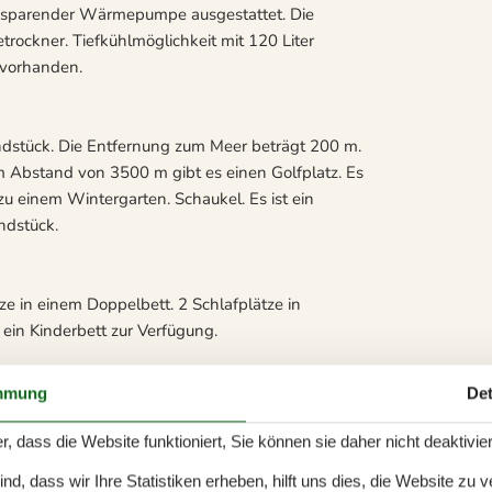
giesparender Wärmepumpe ausgestattet. Die
rockner. Tiefkühlmöglichkeit mit 120 Liter
l vorhanden.
ndstück. Die Entfernung zum Meer beträgt 200 m.
em Abstand von 3500 m gibt es einen Golfplatz. Es
 zu einem Wintergarten. Schaukel. Es ist ein
undstück.
tze in einem Doppelbett. 2 Schlafplätze in
 ein Kinderbett zur Verfügung.
mmung
Det
 4 Keramik-Kochfelder, Umluftofen, Mikrowelle
r, dass die Website funktioniert, Sie können sie daher nicht deaktivie
d, dass wir Ihre Statistiken erheben, hilft uns dies, die Website zu 