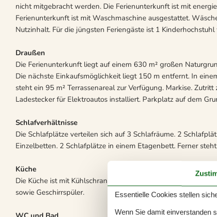
nicht mitgebracht werden. Die Ferienunterkunft ist mit ener
Ferienunterkunft ist mit Waschmaschine ausgestattet. Wäschet
Nutzinhalt. Für die jüngsten Feriengäste ist 1 Kinderhochstuh
Draußen
Die Ferienunterkunft liegt auf einem 630 m² großen Naturgru
Die nächste Einkaufsmöglichkeit liegt 150 m entfernt. In ein
steht ein 95 m² Terrassenareal zur Verfügung. Markise. Zutritt
Ladestecker für Elektroautos installiert. Parkplatz auf dem Gr
Schlafverhältnisse
Die Schlafplätze verteilen sich auf 3 Schlafräume. 2 Schlafplä
Einzelbetten. 2 Schlafplätze in einem Etagenbett. Ferner steht
Küche
Zusti
Die Küche ist mit Kühlschrank ausgestattet. Außerdem gibt es
sowie Geschirrspüler.
Essentielle Cookies stellen siche
Wenn Sie damit einverstanden sin
WC und Bad