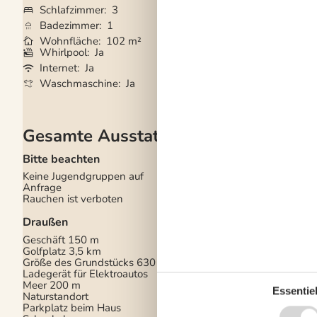
Schlafzimmer
3
Grundstück
630
Badezimmer
1
Haustiere
Nicht e
Wohnfläche
102 m²
Kurzurlaub mögli
Whirlpool
Ja
Trockner
Ja
Internet
Ja
Geschirrspüler
Ja
Waschmaschine
Ja
Nichtraucher
Ja
Gesamte Ausstattung
Bitte beachten
Küche
Keine Jugendgruppen auf
Anzahl der Keramikk
Anfrage
4
Rauchen ist verboten
Heißluftofen
1
Kühlschrank
1
Draußen
Mikrowelle
1
Spülmaschine
1
Geschäft
150 m
Golfplatz
3,5 km
Multimedien
Größe des Grundstücks
630 m²
Ladegerät für Elektroautos
Anzahl der Fernsehe
Meer
200 m
Chromecast
1
Essentiel
Naturstandort
Herunterladen
200
Parkplatz beim Haus
Hochladen
200