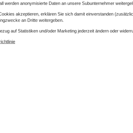
all werden anonymisierte Daten an unsere Subunternehmer weitergele
odenheizung in 1 Badezimmer.
okies akzeptieren, erklären Sie sich damit einverstanden (zusätzlich
tingzwecke an Dritte weitergeben.
 sowohl die Unterwassermassage als auch den
Bezug auf Statistiken und/oder Marketing jederzeit ändern oder widerr
chtlinie
rnsehen via Streaming. Stereoanlage.X-box. Es steht
eadset.
 sind. Rauchen ist nicht zugelassen. Bei
tens EUR 420,- erhoben.