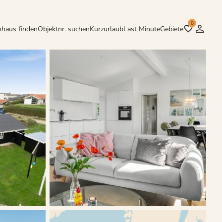
0
nhaus finden
Objektnr. suchen
Kurzurlaub
Last Minute
Gebiete