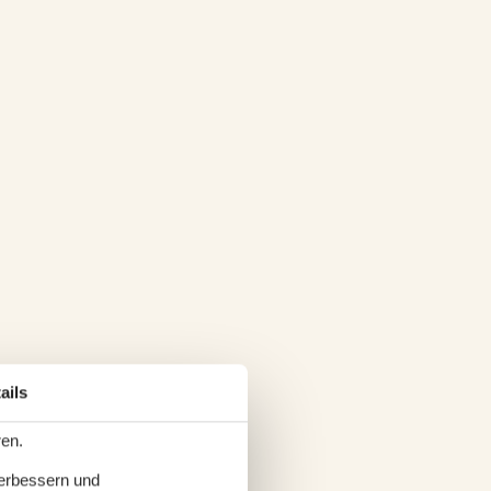
ails
ren.
verbessern und