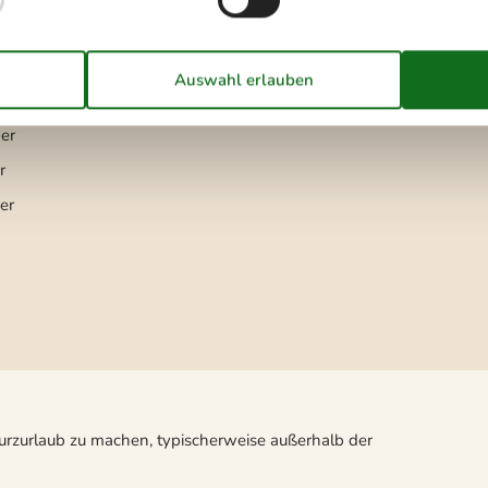
mmer
3
er
r
er
Kurzurlaub zu machen, typischerweise außerhalb der