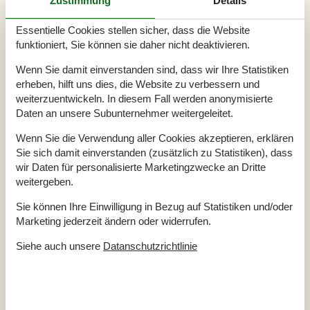
Zustimmung
Details
Heizung
Jahr der letzten Modernisierung der Unterkunft
2005
Kleiderschrank
Essentielle Cookies stellen sicher, dass die Website
Radio
funktioniert, Sie können sie daher nicht deaktivieren.
Rauchmelder
SAT-TV
Staubsauger
Wenn Sie damit einverstanden sind, dass wir Ihre Statistiken
WLAN
Kostenlos
erheben, hilft uns dies, die Website zu verbessern und
Wohnfläche (in m²)
51
weiterzuentwickeln. In diesem Fall werden anonymisierte
Küche
Daten an unsere Subunternehmer weitergeleitet.
Backofen
Wenn Sie die Verwendung aller Cookies akzeptieren, erklären
Gefrierfach
Gewürze/Gewürze kochen
Sie sich damit einverstanden (zusätzlich zu Statistiken), dass
Kaffeemaschine
Regular
wir Daten für personalisierte Marketingzwecke an Dritte
Kochgrundlagen (Töpfe und Pfannen)
weitergeben.
Küche
Küchenherd
Electric
Sie können Ihre Einwilligung in Bezug auf Statistiken und/oder
Kühlschrank
Mixer
Marketing jederzeit ändern oder widerrufen.
Sandwichmaker
Wasserkocher
Siehe auch unsere
Datanschutzrichtlinie
Draussen
Garten
Gartenmöbel
Grill