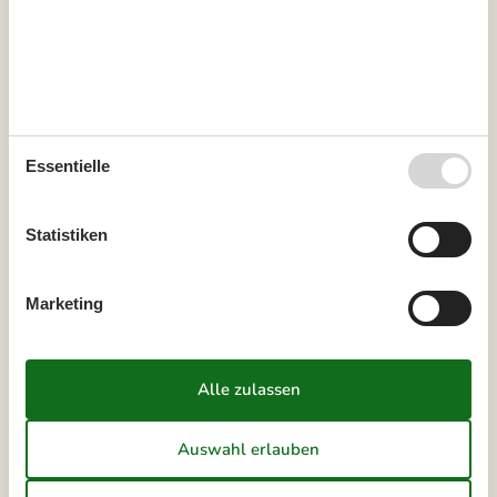
39
21
22
23
24
25
26
27
40
28
29
30
41
Oktober 2026
Mo
Di
Mi
Do
Fr
Sa
So
Essentielle
40
1
2
3
4
Statistiken
41
5
6
7
8
9
10
11
42
12
13
14
15
16
17
18
Marketing
43
19
20
21
22
23
24
25
44
26
27
28
29
30
31
45
Frei
Nicht frei
Ankunft möglich