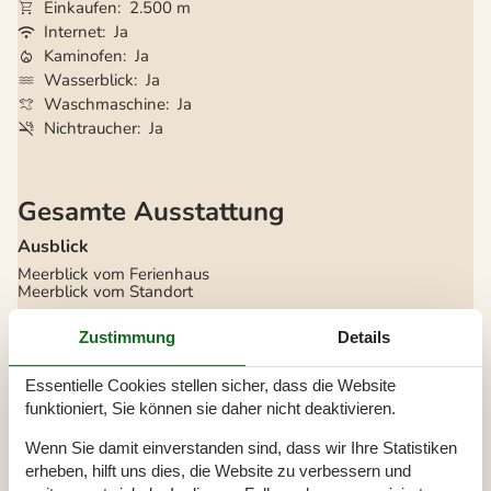
Einkaufen
2.500 m
Internet
Ja
Kaminofen
Ja
Wasserblick
Ja
Waschmaschine
Ja
Nichtraucher
Ja
Gesamte Ausstattung
Ausblick
Meerblick vom Ferienhaus
Meerblick vom Standort
Bitte beachten
Zustimmung
Details
Keine Jugendgruppen auf Anfrage
Rauchen ist verboten
Essentielle Cookies stellen sicher, dass die Website
Draußen
funktioniert, Sie können sie daher nicht deaktivieren.
Geschäft
2,5 km
Wenn Sie damit einverstanden sind, dass wir Ihre Statistiken
Golfplatz
5 km
Größe des Grundstücks
600 m²
erheben, hilft uns dies, die Website zu verbessern und
Meer
50 m