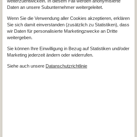
weiterzuentwickeln. In diesem Fall werden anonymisierte
Naturstandort
Daten an unsere Subunternehmer weitergeleitet.
Parkplatz beim Haus
Schaukel
Terrasse
85 m²
Wenn Sie die Verwendung aller Cookies akzeptieren, erklären
Sie sich damit einverstanden (zusätzlich zu Statistiken), dass
Einrichtung
wir Daten für personalisierte Marketingzwecke an Dritte
Anzahl Erwachsene inkl. 4-11 Jahre
4
weitergeben.
Baujahr
1950
Bebaute Fläche
60 m²
Sie können Ihre Einwilligung in Bezug auf Statistiken und/oder
Ferienhaus
Marketing jederzeit ändern oder widerrufen.
Gefrierkapazität (Anzahl Liter)
30
Holzofen
1
Jahr der Renovierung
2015
Siehe auch unsere
Datanschutzrichtlinie
Waschmaschine
1
Küche
Anzahl der Keramikkochplatten
4
Heißluftofen
1
Kühlschrank
1
Mikrowelle
1
Multimedien
1-3 deutsche Kanäle
1-3 dänische Kanäle
Anzahl der Fernseher
1
Herunterladen
10