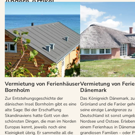
Andere Artikel
Vermietung von Ferienhäuser
Vermietung von Feri
Bornholm
Dänemark
Zur Entstehungsgeschichte der
Das Königreich Dänemark, z
dänischen Insel Bornholm gibt es eine
Grönland und die Faröer gehö
alte Sage: Bei der Erschaffung
seine einzige Landgrenze zu
Skandinaviens hatte Gott von den
Deutschland ist sonst umge
schönsten Dingen, die man im Norden
Nordsee und Ostsee. Erleben 
Europas kennt, jeweils noch eine
einem Ferienhaus in Dänemar
Kleinigkeit übrig. Er sammelte all die
grandiosen Familien – oder P