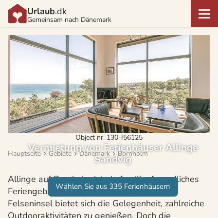
Urlaub
.dk
Gemeinsam nach Dänemark
Object nr. 130-I56125
Vermietung von Ferienhäuser Allinge
Hauptseite
Gebiete
Dänemark
Bornholm
Sandvig
Allinge auf Bornholm ist ein familienfreundliches
Wählen Sie aus 335 Ferienhäusern
Feriengebiet. Auf der sagenhaft schönen
Felseninsel bietet sich die Gelegenheit, zahlreiche
Outdooraktivitäten zu genießen. Doch die