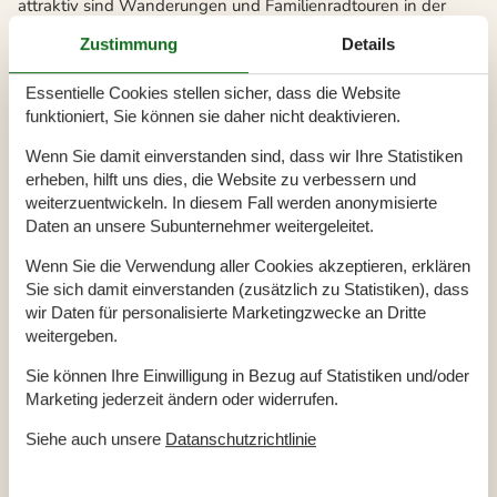
attraktiv sind Wanderungen und Familienradtouren in der
Region. Durch den Wald Almindingen führen mehrere
Zustimmung
Details
gekennzeichnete Wanderrouten. Diese führen nicht nur zum
Rytterknägten, einem 162 m hohen Hügel, sondern auch zu
Essentielle Cookies stellen sicher, dass die Website
wunderschönen Waldseen, an deren Ufer sich ein
funktioniert, Sie können sie daher nicht deaktivieren.
Familienpicknick genießen lässt.
Wenn Sie damit einverstanden sind, dass wir Ihre Statistiken
erheben, hilft uns dies, die Website zu verbessern und
Wer aufmerksam durch die Natur geht stößt auch auf
weiterzuentwickeln. In diesem Fall werden anonymisierte
zahlreiche bronzezeitliche Hügel und kann einige
Daten an unsere Subunternehmer weitergeleitet.
Felszeichnungen und Bautasteine entdecken. Auf Bornholm
finden sich zudem attraktive Angelseen und gleich drei
Wenn Sie die Verwendung aller Cookies akzeptieren, erklären
Golfplätze locken. Zudem ist die Insel auch ein Paradies für
Sie sich damit einverstanden (zusätzlich zu Statistiken), dass
wir Daten für personalisierte Marketingzwecke an Dritte
Vogelliebhaber, denn auf den Felsen an der Küste lässt sich
weitergeben.
eine beeindruckende Artenvielfalt entdecken.
Sie können Ihre Einwilligung in Bezug auf Statistiken und/oder
Zu den beliebtesten Sehenswürdigkeiten auf der Insel
Marketing jederzeit ändern oder widerrufen.
Bornholm zählt die Burg Hammershus. Die um 1250 erbaute
Burg liegt an der Nordspitze der Insel auf einem steilen
Siehe auch unsere
Datanschutzrichtlinie
Felsen. Als Nordeuropas größte Burgruine ist die Burg weit
über Dänemarks Grenzen hinaus bekannt. Bei Gudhjem