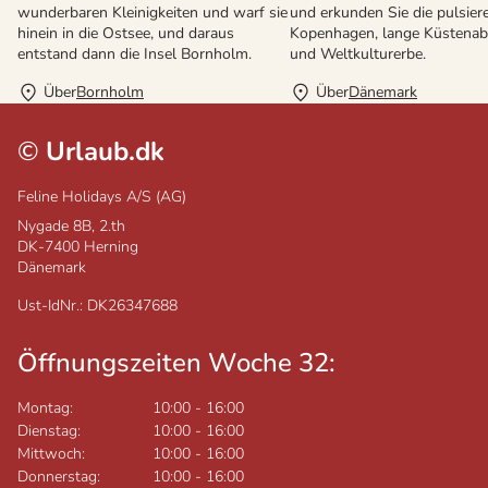
wunderbaren Kleinigkeiten und warf sie
und erkunden Sie die pulsier
hinein in die Ostsee, und daraus
Kopenhagen, lange Küstenab
entstand dann die Insel Bornholm.
und Weltkulturerbe.
Über
Bornholm
Über
Dänemark
©
Urlaub.dk
Feline Holidays A/S (AG)
Nygade 8B, 2.th
DK-7400
Herning
Dänemark
Ust-IdNr.: DK26347688
Öffnungszeiten Woche 32:
Montag:
10:00
-
16:00
Dienstag:
10:00
-
16:00
Mittwoch:
10:00
-
16:00
Donnerstag:
10:00
-
16:00