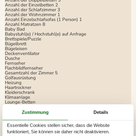
Anzahl der Einzelbetten
2
Anzahl der Schlafzimmer
3
Anzahl der Wohnzimmer
1
Anzahl Einzelschlafsofas (1 Person)
1
Anzahl Matratzen
8
Baby Bad
Babystuhl(e) / Hochstuhl(e) auf Anfrage
Brettspiele/Puzzle
Bügelbrett
Bügeleisen
Deckenventilator
Dusche
Fernseher
Flachbildfernseher
Gesamtzahl der Zimmer
5
Golfausrüstung
Heizung
Haartrockner
Kleiderschrank
Klimaanlage
Lounge-Betten
Nicht-Allergikerzimmer
Radio
Zustimmung
Details
Rauchmelder
Reinigungsmittel
Essentielle Cookies stellen sicher, dass die Website
Spielzeuge
Staubsauger
funktioniert, Sie können sie daher nicht deaktivieren.
Waschmaschine