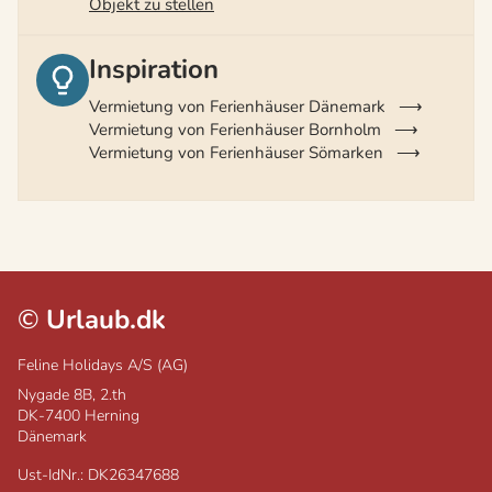
Objekt zu stellen
Inspiration
Vermietung von Ferienhäuser Dänemark
Vermietung von Ferienhäuser Bornholm
Vermietung von Ferienhäuser Sömarken
©
Urlaub.dk
Feline Holidays A/S (AG)
Nygade 8B, 2.th
DK-7400
Herning
Dänemark
Ust-IdNr.: DK26347688