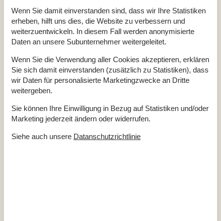
WLAN
Kostenlos
Wenn Sie damit einverstanden sind, dass wir Ihre Statistiken
Wohnfläche (in m²)
95
erheben, hilft uns dies, die Website zu verbessern und
Wäschetrockner
weiterzuentwickeln. In diesem Fall werden anonymisierte
Küche
Daten an unsere Subunternehmer weitergeleitet.
Backofen
Fassungsvermögen Gefrierschrank (in Liter)
150
Wenn Sie die Verwendung aller Cookies akzeptieren, erklären
Gefrierfach
Sie sich damit einverstanden (zusätzlich zu Statistiken), dass
Gewürze/Gewürze kochen
wir Daten für personalisierte Marketingzwecke an Dritte
Kaffeemaschine
Regular
weitergeben.
Kochgrundlagen (Töpfe und Pfannen)
Küche
Küchenherd
Electric
Sie können Ihre Einwilligung in Bezug auf Statistiken und/oder
Küchenutensilien
Marketing jederzeit ändern oder widerrufen.
Küchenutensilien für Kinder
Kühlschrank
Siehe auch unsere
Datanschutzrichtlinie
Mikrowelle
Mixer
Sandwichmaker
Spülmaschine
Toaster
Wasserkocher
Weingläser
Draussen
Außenkamin oder Feuerstelle