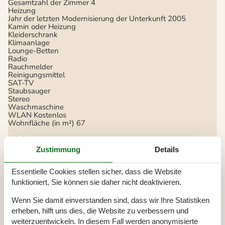
Gesamtzahl der Zimmer
4
Heizung
Jahr der letzten Modernisierung der Unterkunft
2005
Kamin oder Heizung
Kleiderschrank
Klimaanlage
Lounge-Betten
Radio
Rauchmelder
Reinigungsmittel
SAT-TV
Staubsauger
Stereo
Waschmaschine
WLAN
Kostenlos
Wohnfläche (in m²)
67
Küche
Zustimmung
Details
Backofen
Fassungsvermögen Gefrierschrank (in Liter)
30
Gefrierfach
Essentielle Cookies stellen sicher, dass die Website
Gewürze/Gewürze kochen
funktioniert, Sie können sie daher nicht deaktivieren.
Kaffeemaschine
Regular
Kochgrundlagen (Töpfe und Pfannen)
Küche
Wenn Sie damit einverstanden sind, dass wir Ihre Statistiken
Küchenherd
Keramik
erheben, hilft uns dies, die Website zu verbessern und
Küchenutensilien
weiterzuentwickeln. In diesem Fall werden anonymisierte
Kühlschrank