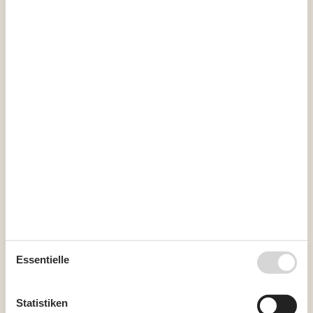
36
1
2
3
4
5
6
37
7
8
9
10
11
12
13
38
14
15
16
17
18
19
20
39
21
22
23
24
25
26
27
40
28
29
30
41
Oktober 2026
Mo
Di
Mi
Do
Fr
Sa
So
40
1
2
3
4
41
5
6
7
8
9
10
11
42
Essentielle
12
13
14
15
16
17
18
43
19
20
21
22
23
24
25
Statistiken
44
26
27
28
29
30
31