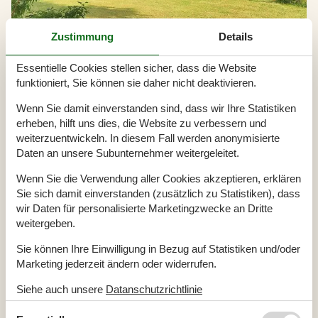
Zustimmung
Details
Essentielle Cookies stellen sicher, dass die Website
funktioniert, Sie können sie daher nicht deaktivieren.
Vermietung von Ferienhäuser Bakkebölle Strand
Wenn Sie damit einverstanden sind, dass wir Ihre Statistiken
Bakkebölle Strand ist ein friedvoller Urlaubsort für Familien, die
erheben, hilft uns dies, die Website zu verbessern und
Dänemark von seiner schönsten Seite genießen möchten. Rund
weiterzuentwickeln. In diesem Fall werden anonymisierte
um den Ort lädt eine abwechslungsreiche Landschaft zu
Daten an unsere Subunternehmer weitergeleitet.
Outdooraktivitäten ein. Zudem wartet Südseeland mit
interessanten historischen Sehenswürdigkeiten auf.
Wenn Sie die Verwendung aller Cookies akzeptieren, erklären
Sie sich damit einverstanden (zusätzlich zu Statistiken), dass
wir Daten für personalisierte Marketingzwecke an Dritte
Artikelarten
weitergeben.
Alle
Sie können Ihre Einwilligung in Bezug auf Statistiken und/oder
Artikel
Marketing jederzeit ändern oder widerrufen.
Geografien
Siehe auch unsere
Datanschutzrichtlinie
Alle
Dänemark