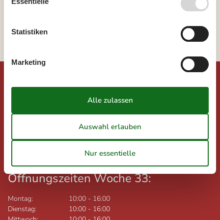
Essentielle
Seeland
Vordingborg
Bakkebölle Strand
Statistiken
Marketing
©
Urlaub.dk
Feline Holidays A/S (AG)
Nygade 8B, 2.th
DK-7400
Herning
Dänemark
Ust-IdNr.: DK26347688
Öffnungszeiten Woche 33:
Montag:
10:00
-
16:00
Dienstag:
10:00
-
16:00
Mittwoch:
10:00
-
16:00