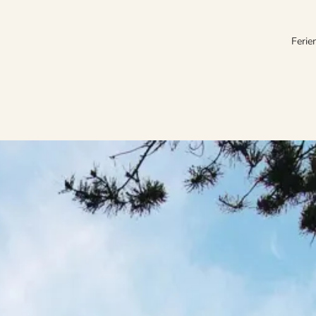
Ferie
 familienfreundlicher Urlaubsort. Von Wasser umgeben präsentiert sich 
 und herrliche Naturlandschaften laden zu Outdooraktivitäten ein.