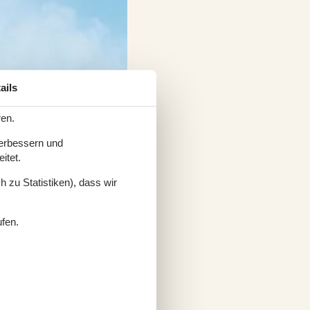
ails
ren.
verbessern und
itet.
 zu Statistiken), dass wir
ufen.