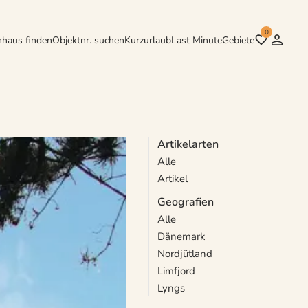
0
nhaus finden
Objektnr. suchen
Kurzurlaub
Last Minute
Gebiete
Artikelarten
Alle
die Halbinsel Thyholm als
Artikel
Geografien
Alle
Dänemark
Nordjütland
Limfjord
Lyngs