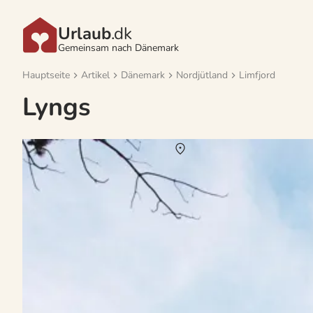
Urlaub
.dk
Gemeinsam nach Dänemark
Hauptseite
Artikel
Dänemark
Nordjütland
Limfjord
Lyngs
Vermietung von Ferienhäuser Lyngs
Über
Lyngs
Auf der Landzunge Thyholm im Limfjord präsentiert sich Lyngs als
perfektes Reiseziel für Naturliebhaber. Eine wildromantische Küste