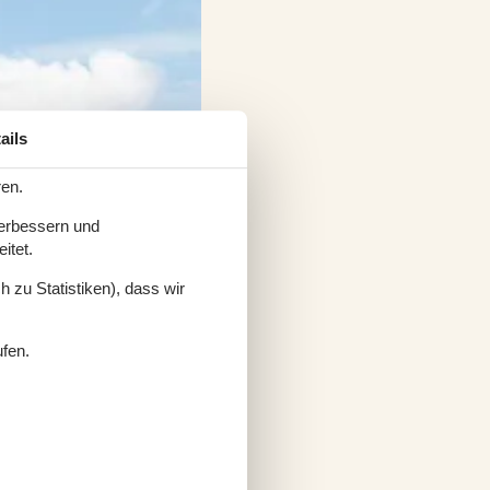
ails
ren.
verbessern und
itet.
 zu Statistiken), dass wir
ufen.