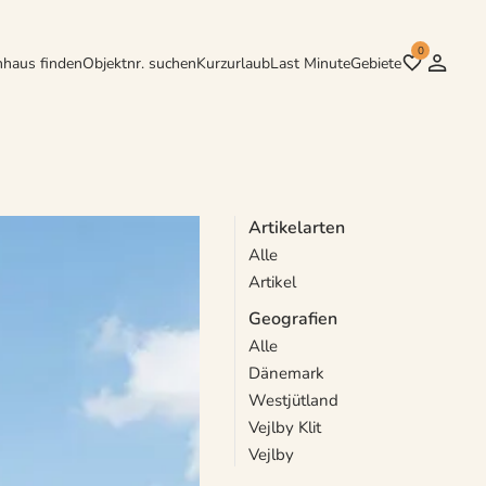
0
nhaus finden
Objektnr. suchen
Kurzurlaub
Last Minute
Gebiete
Artikelarten
Alle
d Teenagern auf der Suche
Artikel
e.
Geografien
Alle
Dänemark
Westjütland
Vejlby Klit
Vejlby