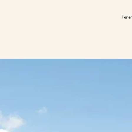
Ferie
hen Dänemark. Ländlich gelegen ist es ideal für Familien mit Kindern un
d um Vejlby ist vor allem beliebt wegen der direkten Lage an der Nordse