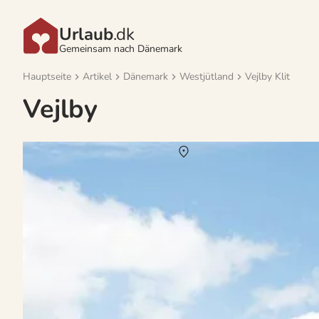
Urlaub
.dk
Gemeinsam nach Dänemark
Hauptseite
Artikel
Dänemark
Westjütland
Vejlby Klit
Vejlby
Vermietung von Ferienhäuser Vejlby
Über
Vejlby
Vejlby ist ein sympathischer kleiner Künstenort im westjütländisc
nach idyllischer Gemütlichkeit. Das malerische Urlaubsgebiet in un