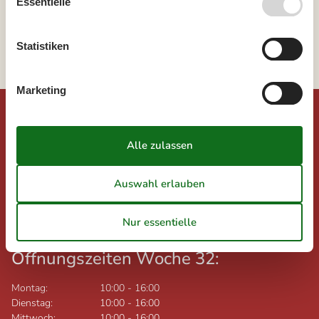
Essentielle
Westjütland
Hvide Sande
Aargab
Statistiken
Marketing
©
Urlaub.dk
Feline Holidays A/S (AG)
Nygade 8B, 2.th
DK-7400
Herning
Dänemark
Ust-IdNr.: DK26347688
Öffnungszeiten Woche 32:
Montag:
10:00
-
16:00
Dienstag:
10:00
-
16:00
Mittwoch:
10:00
-
16:00