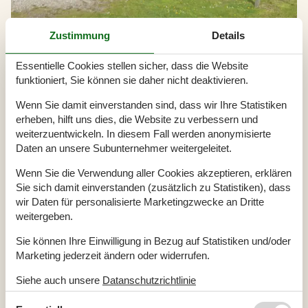
Zustimmung
Details
Essentielle Cookies stellen sicher, dass die Website
funktioniert, Sie können sie daher nicht deaktivieren.
Vermietung von Ferienhäuser Aargab
Wenn Sie damit einverstanden sind, dass wir Ihre Statistiken
Idyllisch in einem der schönsten Dünengebiete Dänemarks Gelgen
erheben, hilft uns dies, die Website zu verbessern und
präsentiert sich Aargab als familienfreundlicher Urlaubsort. Die
weiterzuentwickeln. In diesem Fall werden anonymisierte
atemberaubend schöne Landschaft Westjütlands lässt Lust auf
Daten an unsere Subunternehmer weitergeleitet.
Outdooraktivitäten aufkommen, während die zauberhaften Orte
der Region zum Verweilen und Genießen einladen.
Wenn Sie die Verwendung aller Cookies akzeptieren, erklären
Sie sich damit einverstanden (zusätzlich zu Statistiken), dass
wir Daten für personalisierte Marketingzwecke an Dritte
Artikelarten
weitergeben.
Alle
Sie können Ihre Einwilligung in Bezug auf Statistiken und/oder
Artikel
Marketing jederzeit ändern oder widerrufen.
Geografien
Siehe auch unsere
Datanschutzrichtlinie
Alle
Dänemark