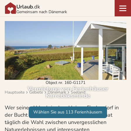
Urlaub
.dk
Gemeinsam nach Dänemark
Object nr. 160-G1171
Vermietung von Ferienhäuser
Hauptseite
Gebiete
Dänemark
Seeland
Karrebäksminde
Wer seinen Urlaub in dem kleinen Fischerdorf in
Wählen Sie aus 113 Ferienhäusern
der Bucht von Karrebæksminde verbringt, hat
täglich die Wahl zwischen unvergesslichen
Naturerlebnissen und interessanten