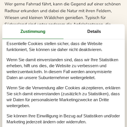
Wer gerne Fahrrad fährt, kann die Gegend auf einer schönen
Radtour erkunden und dabei die Natur mit ihren Feldern,
Wiesen und kleinen Wäldchen genießen. Typisch für
Südseeland sind unter anderem die Apfelplantagen, die
besonders während der Blüte und der Ernte einen Besuch
Zustimmung
Details
wert sind.
Essentielle Cookies stellen sicher, dass die Website
Die Insel Enø ist mit Seeland über eine kleine Klappbrücke
funktioniert, Sie können sie daher nicht deaktivieren.
verbunden und bietet eine nahezu unberührte Natur. Der
Wenn Sie damit einverstanden sind, dass wir Ihre Statistiken
südliche Teil des Eilandes wurde zum Vogelschutzgebiet
erheben, hilft uns dies, die Website zu verbessern und
erklärt und wer sich mit Fernglas hierher begibt, wird mit
weiterzuentwickeln. In diesem Fall werden anonymisierte
Sicherheit interessante, lehrreiche Eindrücke sammeln. Mit
Daten an unsere Subunternehmer weitergeleitet.
etwas Glück bekommt man sogar Robben zu sehen.
Wenn Sie die Verwendung aller Cookies akzeptieren, erklären
Schöne, gemeinsame Unternehmungen für die ganze Familie
Sie sich damit einverstanden (zusätzlich zu Statistiken), dass
wir Daten für personalisierte Marketingzwecke an Dritte
während eines Aufenthaltes in Karrebæksminde sind
weitergeben.
Minigolfspielen oder Kanufahrten auf dem kleinen Flüsschen
Susåen. Für mehr Action gibt es den Vergnügungspark
Sie können Ihre Einwilligung in Bezug auf Statistiken und/oder
Bonbonland, wo 70 verschiedene Aktivitäten und
Marketing jederzeit ändern oder widerrufen.