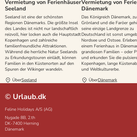
Vermietung von Ferienhäuser
Vermietung von Feri
Seeland
Dänemark
Seeland ist eine der schönsten
Das Königreich Dänemark, z
Regionen Dänemarks. Die größte Insel
Grönland und die Faröer gehö
des Landes ist nicht nur landschaftlich
seine einzige Landgrenze zu
reizvoll, hier locken auch die Hauptstadt
Deutschland ist sonst umge
Kopenhagen und zahlreiche
Nordsee und Ostsee. Erleben 
familienfreundliche Attraktionen.
einem Ferienhaus in Dänemar
Während die herrliche Natur Seelands
grandiosen Familien – oder P
zu Erkundungstouren einlädt, können
und erkunden Sie die pulsier
Familien in den Küstenorten auf den
Kopenhagen, lange Küstenab
Spuren der Wikinger wandeln.
und Weltkulturerbe.
Über
Seeland
Über
Dänemark
©
Urlaub.dk
Feline Holidays A/S (AG)
Nygade 8B, 2.th
DK-7400
Herning
Dänemark