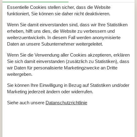
In und um Hasle gibt es viele Möglichkeiten der
Essentielle Cookies stellen sicher, dass die Website
Freizeitgestaltung. Empfehlenswert für Kunstinteressierte ist
funktioniert, Sie können sie daher nicht deaktivieren.
ein Besuch der Galerie Grönbechsgaard, die mitten in der
Stadt liegt. Angler können hier nicht nur im Hafen der Stadt,
Wenn Sie damit einverstanden sind, dass wir Ihre Statistiken
sondern auch an den Waldseen, entlang der Flüsse oder in
erheben, hilft uns dies, die Website zu verbessern und
weiterzuentwickeln. In diesem Fall werden anonymisierte
den Fischparks der Insel ihrem Sport nachgehen.
Daten an unsere Subunternehmer weitergeleitet.
Wer es sportlich mag, findet auf Bornholm gleich drei
Wenn Sie die Verwendung aller Cookies akzeptieren, erklären
Golfanlagen. Familien können sich zudem auf den
Sie sich damit einverstanden (zusätzlich zu Statistiken), dass
Minigolfanlagen der Insel vergnügen oder sich ein Boot für
wir Daten für personalisierte Marketingzwecke an Dritte
einen Familienausflug mieten. Auch für Familienradtouren
weitergeben.
sind die Bedingungen auf der Insel optimal, denn Bornholm
Sie können Ihre Einwilligung in Bezug auf Statistiken und/oder
bietet ein 250 km umfassendes Netz aus Fahrradwegen. In
Marketing jederzeit ändern oder widerrufen.
der 12 km entfernten Stadt Rönne können die Bowlinghalle
und die Schwimmhalle besucht werden. Zudem bietet sich
Siehe auch unsere
Datanschutzrichtlinie
ein Shoppingbummel mit anschließendem Restaurantbesuch
an. Besonders stimmungsvoll ist der gut besuchte Jachthafen
von Rönne.
Nur 12 km von Hasle entfernt liegt mit der Burgruine