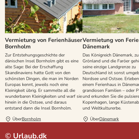
Vermietung von Ferienhäuser
Vermietung von Feri
Bornholm
Dänemark
Zur Entstehungsgeschichte der
Das Königreich Dänemark, z
dänischen Insel Bornholm gibt es eine
Grönland und die Faröer gehö
alte Sage: Bei der Erschaffung
seine einzige Landgrenze zu
Skandinaviens hatte Gott von den
Deutschland ist sonst umge
schönsten Dingen, die man im Norden
Nordsee und Ostsee. Erleben 
Europas kennt, jeweils noch eine
einem Ferienhaus in Dänemar
Kleinigkeit übrig. Er sammelte all die
grandiosen Familien – oder P
wunderbaren Kleinigkeiten und warf sie
und erkunden Sie die pulsier
hinein in die Ostsee, und daraus
Kopenhagen, lange Küstenab
entstand dann die Insel Bornholm.
und Weltkulturerbe.
Über
Bornholm
Über
Dänemark
©
Urlaub.dk