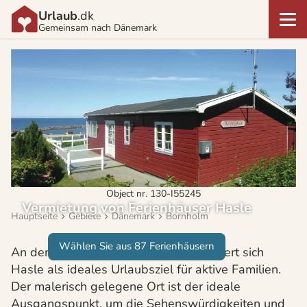
Urlaub
.dk
Gemeinsam nach Dänemark
Object nr. 130-I55245
Vermietung von Ferienhäuser Hasle
Hauptseite
Gebiete
Dänemark
Bornholm
Wählen Sie aus 87 Ferienhäusern
An der Westküste Bornholms präsentiert sich
Hasle als ideales Urlaubsziel für aktive Familien.
Der malerisch gelegene Ort ist der ideale
Ausgangspunkt, um die Sehenswürdigkeiten und