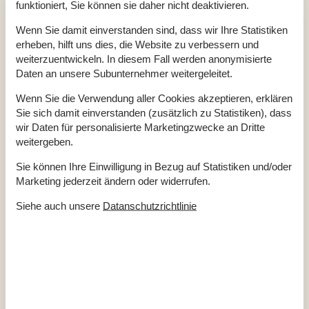
Draußen
funktioniert, Sie können sie daher nicht deaktivieren.
Eingezäuntes Grundstück
Wenn Sie damit einverstanden sind, dass wir Ihre Statistiken
Einlass
600 m
Geschäft
5 km
erheben, hilft uns dies, die Website zu verbessern und
Größe des Grundstücks
5514 m²
weiterzuentwickeln. In diesem Fall werden anonymisierte
Parkplatz beim Haus
Daten an unsere Subunternehmer weitergeleitet.
See
300 m
Terrasse
Wald / Plantage
Wenn Sie die Verwendung aller Cookies akzeptieren, erklären
Überdachte Terrasse
Sie sich damit einverstanden (zusätzlich zu Statistiken), dass
wir Daten für personalisierte Marketingzwecke an Dritte
Einrichtung
weitergeben.
Anzahl der Kinder 4-11 Jahre
2
Anzahl Erwachsene inkl. 4-11 Jahre
6
Sie können Ihre Einwilligung in Bezug auf Statistiken und/oder
Baujahr
1980
Marketing jederzeit ändern oder widerrufen.
Bebaute Fläche
75 m²
Ferienhaus
Gefrierkapazität (Anzahl Liter)
40
Siehe auch unsere
Datanschutzrichtlinie
Haustiere
1
Hochstuhl
1
Holzofen
1
Wärmepumpe
Küche
Anzahl der Keramikkochplatten
4
Heißluftofen
1