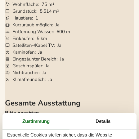
Wohnfläche
75 m²
Grundstück
5.514 m²
Haustiere
1
Kurzurlaub möglich
Ja
Entfernung Wasser
600 m
Einkaufen
5 km
Satelliten-/Kabel TV
Ja
Kaminofen
Ja
Eingezäunter Bereich
Ja
Geschirrspüler
Ja
Nichtraucher
Ja
Klimafreundlich
Ja
Gesamte Ausstattung
Bitte beachten
Keine Arbeiter auf Anfrage
Zustimmung
Details
Keine Jugendgruppen auf Anfrage
Rauchen ist verboten
Essentielle Cookies stellen sicher, dass die Website