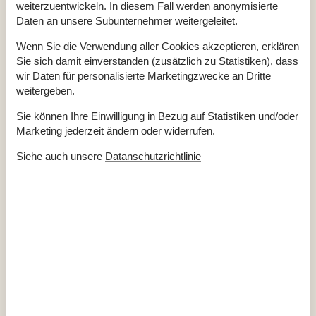
weiterzuentwickeln. In diesem Fall werden anonymisierte
Daten an unsere Subunternehmer weitergeleitet.
Gesamte Ausstattung
Wenn Sie die Verwendung aller Cookies akzeptieren, erklären
Hausinfo.
Sie sich damit einverstanden (zusätzlich zu Statistiken), dass
2 x WC
wir Daten für personalisierte Marketingzwecke an Dritte
Anzahl Erw.
9
weitergeben.
Anzahl Haustiere
2
Baujahr
2008
Sie können Ihre Einwilligung in Bezug auf Statistiken und/oder
Dusche
Grundstücksgröße
2599 m²
Marketing jederzeit ändern oder widerrufen.
Hausareal
103 m²
Sauna
Siehe auch unsere
Datanschutzrichtlinie
Whirlpool, drinnen
Entfernungen
Entfernung Einkauf / Sommer
1 km
Entfernung Fjord
500 m
Entfernung Restaurant
500 m
Entfernung Strand
500 m
Energie/Heizung
Elektroheizung
Kaminofen
Wärmepumpe / Mit Kühlung