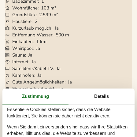
Badezimmer
1
Wohnfläche
103 m²
Grundstück
2.599 m²
Haustiere
2
Kurzurlaub möglich
Ja
Entfernung Wasser
500 m
Einkaufen
1 km
Whirlpool
Ja
Sauna
Ja
Internet
Ja
Satelliten-/Kabel TV
Ja
Kaminofen
Ja
Gute Angelmöglichkeiten
Ja
Eingezäunter Bereich
Ja
Klimaanlage
Ja
Zustimmung
Details
Waschmaschine
Ja
Geschirrspüler
Ja
Essentielle Cookies stellen sicher, dass die Website
Nichtraucher
Ja
funktioniert, Sie können sie daher nicht deaktivieren.
Ladestation für Elektroauto
Ja
Wenn Sie damit einverstanden sind, dass wir Ihre Statistiken
Klimafreundlich
Ja
erheben, hilft uns dies, die Website zu verbessern und