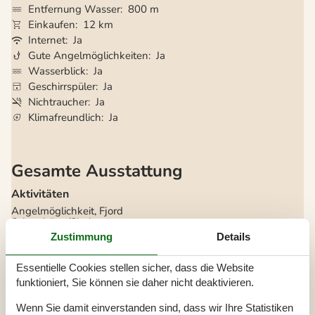
Entfernung Wasser
800 m
Einkaufen
12 km
Internet
Ja
Gute Angelmöglichkeiten
Ja
Wasserblick
Ja
Geschirrspüler
Ja
Nichtraucher
Ja
Klimafreundlich
Ja
Gesamte Ausstattung
Aktivitäten
Angelmöglichkeit, Fjord
Schutzhütte/Shelter
Zustimmung
Details
Badezimmer
TOILETTE. Heißes und kaltes Wasser
Essentielle Cookies stellen sicher, dass die Website
funktioniert, Sie können sie daher nicht deaktivieren.
Diverse
Alternative Heizung, Wärmepumpe
Wenn Sie damit einverstanden sind, dass wir Ihre Statistiken
Anzahl Haustiere
2