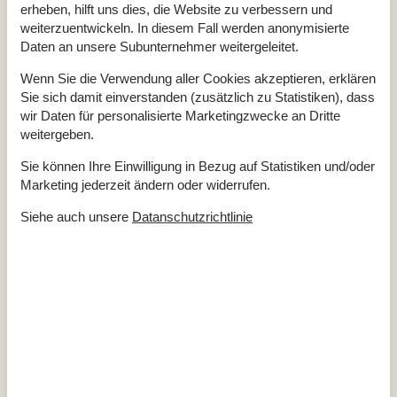
erheben, hilft uns dies, die Website zu verbessern und
Anzahl Hochstühle
1
Anzahl kostenloser Kinder (<4 Jahre)
2
weiterzuentwickeln. In diesem Fall werden anonymisierte
Baujahr
2022
Daten an unsere Subunternehmer weitergeleitet.
Baumaterial: Stein
Ferienhaus
109 m²
Wenn Sie die Verwendung aller Cookies akzeptieren, erklären
Fördeblick
Sie sich damit einverstanden (zusätzlich zu Statistiken), dass
Haustiere Ja
2
Heizung, Elektroheizung
wir Daten für personalisierte Marketingzwecke an Dritte
Self-Service-Check-in
weitergeben.
Staubsauger
Strom und Heizung exkl.
Sie können Ihre Einwilligung in Bezug auf Statistiken und/oder
Wasser inkl.
Winterfest
Marketing jederzeit ändern oder widerrufen.
Draußen
Siehe auch unsere
Datanschutzrichtlinie
Gartenmöbel
Grill
Kostenloser Parkplatz auf dem Gelände
3
Kugelgrill
Naturgrundstück
1317 m²
Trampolin
Drinnen
Fussbodenheizung im ganzen Haus
Rauchmelder