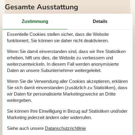
Gesamte Ausstattung
Drinnen
Zustimmung
Details
Anzahl (Zusatz-) Babybetten / Kinderbetten
1
Anzahl (zusätzliche) Kinderstühle
1
Anzahl der Badezimmer
2
Essentielle Cookies stellen sicher, dass die Website
Anzahl der Doppelbetten
8
funktioniert, Sie können sie daher nicht deaktivieren.
Anzahl der Etagenbetten
2
Anzahl der Schlafzimmer
4
Wenn Sie damit einverstanden sind, dass wir Ihre Statistiken
Anzahl der Wohnzimmer
1
Anzahl Matratzen
1
erheben, hilft uns dies, die Website zu verbessern und
Babybett
weiterzuentwickeln. In diesem Fall werden anonymisierte
Babystuhl(e) / Hochstuhl(e) auf Anfrage
Daten an unsere Subunternehmer weitergeleitet.
Brettspiele/Puzzle
Bügelbrett
Wenn Sie die Verwendung aller Cookies akzeptieren, erklären
Bügeleisen
Dusche
Sie sich damit einverstanden (zusätzlich zu Statistiken), dass
Fernseher
wir Daten für personalisierte Marketingzwecke an Dritte
Flachbildfernseher
weitergeben.
Gesamtzahl der Zimmer
6
Heizung
Kamin oder Heizung
Sie können Ihre Einwilligung in Bezug auf Statistiken und/oder
Kinderbett(en)/Babybett(en) auf Anfrage
Marketing jederzeit ändern oder widerrufen.
Kleiderschrank
Klimaanlage
Siehe auch unsere
Datanschutzrichtlinie
Lounge-Betten
Rauchmelder