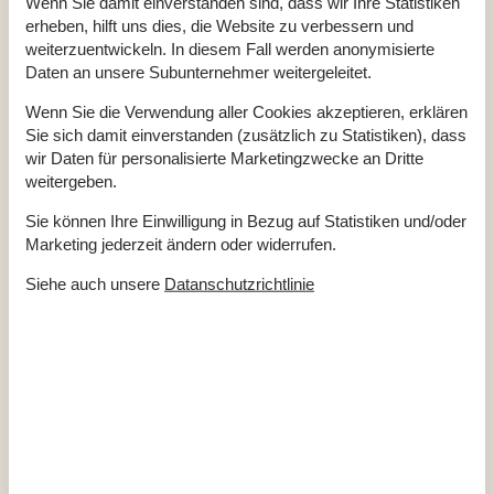
Wenn Sie damit einverstanden sind, dass wir Ihre Statistiken
Kleiderschrank
erheben, hilft uns dies, die Website zu verbessern und
Lounge-Betten
Pool / Snooker
weiterzuentwickeln. In diesem Fall werden anonymisierte
Radio
Daten an unsere Subunternehmer weitergeleitet.
Rauchmelder
Reinigungsmittel
Wenn Sie die Verwendung aller Cookies akzeptieren, erklären
SAT-TV
Sie sich damit einverstanden (zusätzlich zu Statistiken), dass
Staubsauger
Stereo
wir Daten für personalisierte Marketingzwecke an Dritte
Verbandkasten
weitergeben.
Waschmaschine
Whirlpool
Sie können Ihre Einwilligung in Bezug auf Statistiken und/oder
WLAN
Kostenlos
Wohnfläche (in m²)
160
Marketing jederzeit ändern oder widerrufen.
Wäschetrockner
Siehe auch unsere
Datanschutzrichtlinie
Küche
Backofen
Fassungsvermögen Gefrierschrank (in Liter)
60
Gefrierfach
Gewürze/Gewürze kochen
Kaffeemaschine
Regular
Kochgrundlagen (Töpfe und Pfannen)
Küche
Küchenherd
Induktion
Küchenutensilien
Kühlschrank