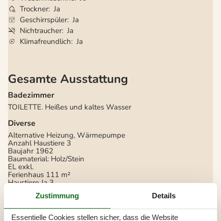
Trockner
Ja
Geschirrspüler
Ja
Nichtraucher
Ja
Klimafreundlich
Ja
Gesamte Ausstattung
Badezimmer
TOILETTE. Heißes und kaltes Wasser
Diverse
Alternative Heizung, Wärmepumpe
Anzahl Haustiere
3
Baujahr
1962
Baumaterial: Holz/Stein
EL exkl.
Ferienhaus
111 m²
Haustiere Ja
3
Heizung, Elektroheizung
Zustimmung
Details
Kabelfernsehen, Deutsch und Skandinavisch
Renoviert
2014
Self-Service-Check-in
Essentielle Cookies stellen sicher, dass die Website