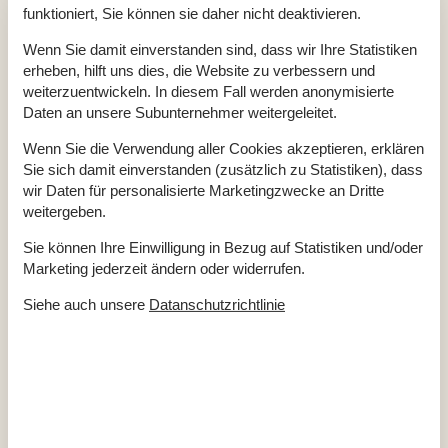
Staubsauger
funktioniert, Sie können sie daher nicht deaktivieren.
Waschmaschine
Wasser inkl.
Winterfest
Wenn Sie damit einverstanden sind, dass wir Ihre Statistiken
Wäschetrockner
erheben, hilft uns dies, die Website zu verbessern und
weiterzuentwickeln. In diesem Fall werden anonymisierte
Draußen
Daten an unsere Subunternehmer weitergeleitet.
Gartenmöbel
Grill
Wenn Sie die Verwendung aller Cookies akzeptieren, erklären
Kostenloser Carport auf dem Grundstück
2
Sie sich damit einverstanden (zusätzlich zu Statistiken), dass
Naturgrundstück
3286 m²
Ungestörtes Gelände
wir Daten für personalisierte Marketingzwecke an Dritte
weitergeben.
Drinnen
Energiesparendes Heizsystem
Sie können Ihre Einwilligung in Bezug auf Statistiken und/oder
Kaminofen
Marketing jederzeit ändern oder widerrufen.
Elektrogeräte
Siehe auch unsere
Datanschutzrichtlinie
1 Fernseher
Internet (drahtlos)
In der Nähe
Die nächste Stadt
1 km
Entf. zum Wasser/Baden
1,2 km
Entfernung Einkauf
1 km
Entfernung zu alt. Wasser/Baden
1,2 km