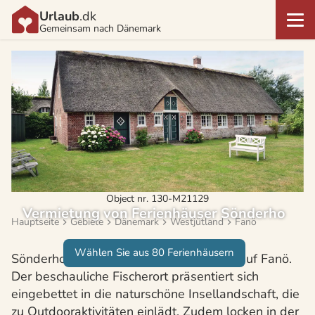
Urlaub
.dk
Gemeinsam nach Dänemark
Object nr. 130-M21129
Vermietung von Ferienhäuser Sönderho
Hauptseite
Gebiete
Dänemark
Westjütland
Fanö
Wählen Sie aus 80 Ferienhäusern
Sönderho zählt zu den schönsten Orten auf Fanö.
Der beschauliche Fischerort präsentiert sich
eingebettet in die naturschöne Insellandschaft, die
zu Outdooraktivitäten einlädt. Zudem locken in der