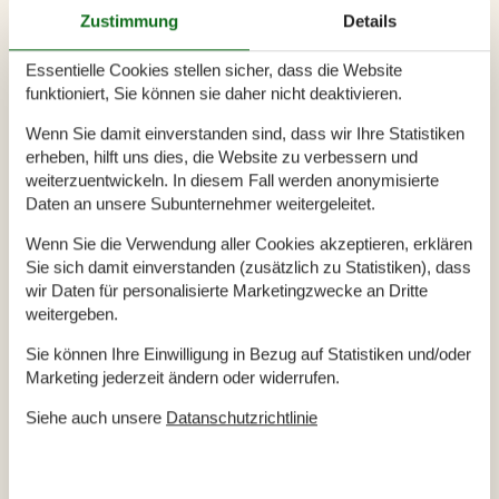
Zustimmung
Details
Ortskirche. Besonders bekannt ist jedoch das Museum
Hannes Hus. Die Räume des denkmalgeschützten Gebäudes
Essentielle Cookies stellen sicher, dass die Website
sind wie im 18. Jahrhundert eingerichtet und auch baulich
funktioniert, Sie können sie daher nicht deaktivieren.
zeigt sich das Gebäude weitgehend in seinem ursprünglichen
Zustand. Entsprechend zeigt das Museum gekonnt das Leben
Wenn Sie damit einverstanden sind, dass wir Ihre Statistiken
der Dorfbewohner in der Vergangenheit auf und begeistert
erheben, hilft uns dies, die Website zu verbessern und
weiterzuentwickeln. In diesem Fall werden anonymisierte
damit Kinder und Erwachsene in gleichem Maß.
Daten an unsere Subunternehmer weitergeleitet.
Wer von Sönderho aus zu Erkundungstouren aufbricht, der
Wenn Sie die Verwendung aller Cookies akzeptieren, erklären
findet herrliche Wanderwege vor, aber auch schöne
Sie sich damit einverstanden (zusätzlich zu Statistiken), dass
Radstrecken, sodass es letztlich reine Geschmackssache ist,
wir Daten für personalisierte Marketingzwecke an Dritte
auf welche Art die Insel erkundet wird. Lohnenswert ist
weitergeben.
natürlich die Küstenlinie mit ihren Stränden und Dünen. Hier
Sie können Ihre Einwilligung in Bezug auf Statistiken und/oder
lassen sich wunderbar viele Vogelarten beobachten, aber
Marketing jederzeit ändern oder widerrufen.
auch die Sandbänke vor der Küste sind immer einen Blick
wert, denn hier sonnen sich häufig die Seehunde und lassen
Siehe auch unsere
Datanschutzrichtlinie
es sich gut gehen.
Das reiche Tierleben der Insel präsentiert sich Besuchern der