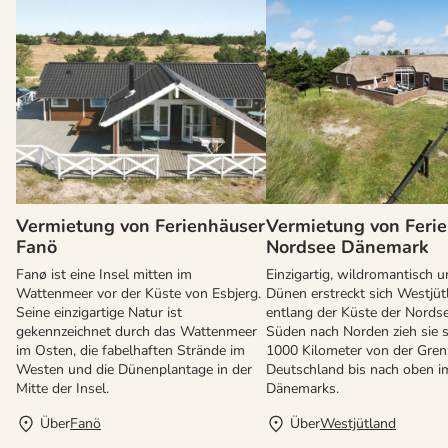
Vermietung von Ferienhäuser
Vermietung von Feri
Fanö
Nordsee Dänemark
Fanø ist eine Insel mitten im
Einzigartig, wildromantisch u
Wattenmeer vor der Küste von Esbjerg.
Dünen erstreckt sich Westjüt
Seine einzigartige Natur ist
entlang der Küste der Nords
gekennzeichnet durch das Wattenmeer
Süden nach Norden zieh sie s
im Osten, die fabelhaften Strände im
1000 Kilometer von der Gren
Westen und die Dünenplantage in der
Deutschland bis nach oben 
Mitte der Insel.
Dänemarks.
Über
Fanö
Über
Westjütland