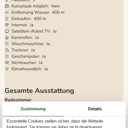
Kurzurlaub möglich
Nein
Entfernung Wasser
400 m
Einkaufen
400 m
Internet
Ja
Satelliten-/Kabel TV
Ja
Kaminofen
Ja
Waschmaschine
Ja
Trockner
Ja
Geschirrspüler
Ja
Nichtraucher
Ja
Klimafreundlich
Ja
Gesamte Ausstattung
Badezimmer
TOILETTE. Heißes und kaltes Wasser
Zustimmung
Details
Diverse
Essentielle Cookies stellen sicher, dass die Website
Alternative Heizung, Wärmepumpe
funktioniert, Sie können sie daher nicht deaktivieren.
Anzahl Haustiere
1