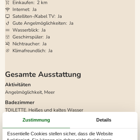
Einkaufen
2 km
Internet
Ja
Satelliten-/Kabel TV
Ja
Gute Angelmöglichkeiten
Ja
Wasserblick
Ja
Geschirrspüler
Ja
Nichtraucher
Ja
Klimafreundlich
Ja
Gesamte Ausstattung
Aktivitäten
Angelmöglichkeit, Meer
Badezimmer
TOILETTE. Heißes und kaltes Wasser
Diverse
Zustimmung
Details
Alternative Heizung, Wärmepumpe
Anzahl Hochstühle
1
Essentielle Cookies stellen sicher, dass die Website
Baujahr
2022