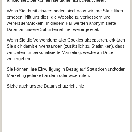
funktioniert, Sie können sie daher nicht deaktivieren.
Baumaterial: Holz
EL exkl.
Wenn Sie damit einverstanden sind, dass wir Ihre Statistiken
Ferienhaus
100 m²
Haustiere Nr
erheben, hilft uns dies, die Website zu verbessern und
Heizung, Elektroheizung
weiterzuentwickeln. In diesem Fall werden anonymisierte
Kabelfernsehen, Deutsch und Skandinavisch
Daten an unsere Subunternehmer weitergeleitet.
Self-Service-Check-in
Staubsauger
Wenn Sie die Verwendung aller Cookies akzeptieren, erklären
Teilweise Meerblick
Wasser inkl.
Sie sich damit einverstanden (zusätzlich zu Statistiken), dass
Winterfest
wir Daten für personalisierte Marketingzwecke an Dritte
weitergeben.
Draußen
Gartenmöbel
Sie können Ihre Einwilligung in Bezug auf Statistiken und/oder
Kostenloser Parkplatz auf dem Gelände
2
Marketing jederzeit ändern oder widerrufen.
Landschaftsgarten
1000 m²
Offenes Gelände
Siehe auch unsere
Datanschutzrichtlinie
Drinnen
Fußbodenheizung im Badezimmer
Rauchmelder
Elektrogeräte
Internet (drahtlos)
In der Nähe