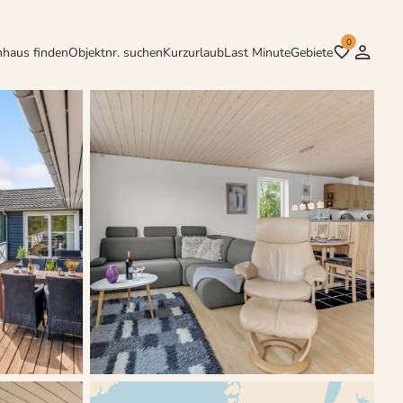
0
nhaus finden
Objektnr. suchen
Kurzurlaub
Last Minute
Gebiete