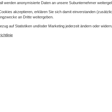
all werden anonymisierte Daten an unsere Subunternehmer weitergele
okies akzeptieren, erklären Sie sich damit einverstanden (zusätzlich
tingzwecke an Dritte weitergeben.
Bezug auf Statistiken und/oder Marketing jederzeit ändern oder widerr
chtlinie
8 m²
Entfernung Wasser
500 m
rlaubt
Einkaufen
2 km
ch
Ja
Ja
Klimafreundlich
Ja