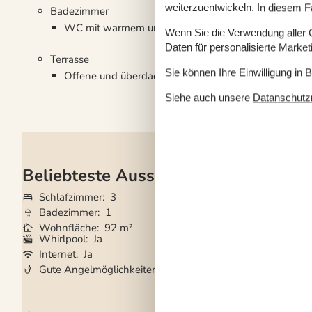
weiterzuentwickeln. In diesem F
Badezimmer
WC mit warmem und kaltem Wasser, Dusche
Wenn Sie die Verwendung aller Co
Daten für personalisierte Marke
Terrasse
Sie können Ihre Einwilligung in 
Offene und überdachte Terrasse
Siehe auch unsere
Datanschutzri
Beliebteste Ausstattungen
Schlafzimmer
3
Grundstück
1.09
Badezimmer
1
Haustiere
Nicht e
Wohnfläche
92 m²
Kurzurlaub mögli
Whirlpool
Ja
Waschmaschine
Internet
Ja
Geschirrspüler
Ja
Gute Angelmöglichkeiten
Ja
Nichtraucher
Ja