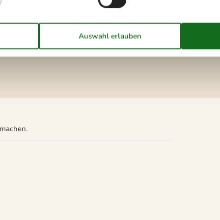
Freien
4 Pers.
u machen.