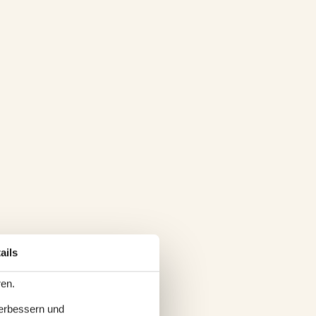
ails
ren.
verbessern und