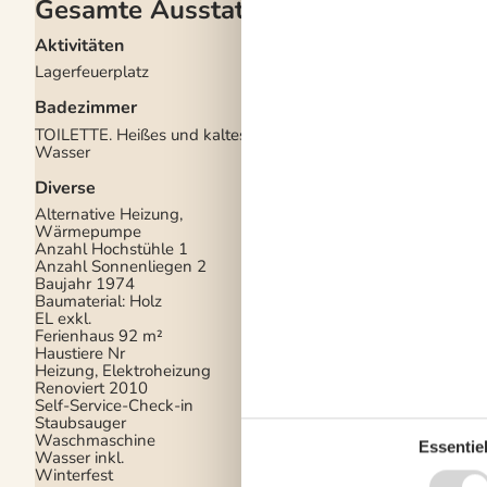
Gesamte Ausstattung
Aktivitäten
Drinnen
Lagerfeuerplatz
Energiesparendes He
Rauchmelder
Badezimmer
Teilweise Fußbodenh
TOILETTE. Heißes und kaltes
Elektrogeräte
Wasser
1 Fernseher
Diverse
Chromecast
DK-DR1
Alternative Heizung,
Internet (drahtlos)
Wärmepumpe
Anzahl Hochstühle
1
In der Nähe
Anzahl Sonnenliegen
2
Baujahr
1974
Die nächste Stadt
15
Baumaterial: Holz
Entf. zum Wasser/Ba
EL exkl.
Entfernung Einkauf
2
Ferienhaus
92 m²
Entfernung zu
Haustiere Nr
Angelmöglichkeiten
Heizung, Elektroheizung
Nächstes Restaurant
Renoviert
2010
Self-Service-Check-in
Konzepte
Staubsauger
Anglerhaus
Waschmaschine
Essentiel
Energiesparhaus
Wasser inkl.
Leben im Freien
Winterfest
Nahe am Meer