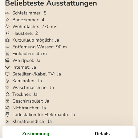
Beliebteste Ausstattungen
Schlafzimmer
8
Badezimmer
4
Wohnfläche
270 m²
Haustiere
2
Kurzurlaub möglich
Ja
Entfernung Wasser
90 m
Einkaufen
4 km
Whirlpool
Ja
Internet
Ja
Satelliten-/Kabel TV
Ja
Kaminofen
Ja
Waschmaschine
Ja
Trockner
Ja
Geschirrspüler
Ja
Nichtraucher
Ja
Ladestation für Elektroauto
Ja
Klimafreundlich
Ja
Zustimmung
Details