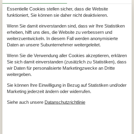
Gesamte Ausstattung
Essentielle Cookies stellen sicher, dass die Website
funktioniert, Sie können sie daher nicht deaktivieren.
Aktivitäten
Fussballtore
Wenn Sie damit einverstanden sind, dass wir Ihre Statistiken
Sitzbereich
2
erheben, hilft uns dies, die Website zu verbessern und
Badezimmer
weiterzuentwickeln. In diesem Fall werden anonymisierte
Daten an unsere Subunternehmer weitergeleitet.
Badewanne
Badezimmer
4
Duschniche
4
Wenn Sie die Verwendung aller Cookies akzeptieren, erklären
Waschbecken
4
Sie sich damit einverstanden (zusätzlich zu Statistiken), dass
WC
4
wir Daten für personalisierte Marketingzwecke an Dritte
Diverse
weitergeben.
Anzahl Badezimmer
4
Sie können Ihre Einwilligung in Bezug auf Statistiken und/oder
Anzahl Schlafzimmer
8
Baujahr
1930
Marketing jederzeit ändern oder widerrufen.
Energiehaus
Geschlossene Terrasse
Siehe auch unsere
Datanschutzrichtlinie
Haustier erlaubt
Hoch Geschwindigkeits Internet
Hochstuhl
Internet
Ladegerät für Elektroauto
Typ 2 - IEC 62196-2
Luft/Luft Wärmepumpe