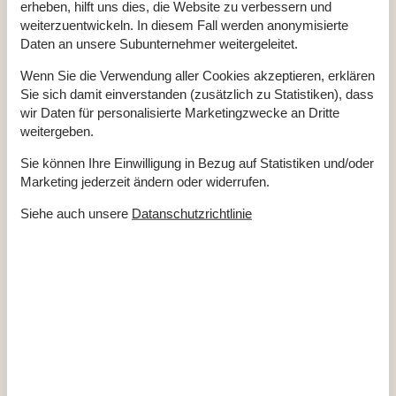
Rauchen ist verboten
erheben, hilft uns dies, die Website zu verbessern und
weiterzuentwickeln. In diesem Fall werden anonymisierte
Draußen
Daten an unsere Subunternehmer weitergeleitet.
Geschlossene Terrasse
Geschäft
2,2 km
Wenn Sie die Verwendung aller Cookies akzeptieren, erklären
Golfplatz
6 km
Sie sich damit einverstanden (zusätzlich zu Statistiken), dass
Grill
1
Größe des Grundstücks
207 m²
wir Daten für personalisierte Marketingzwecke an Dritte
Landschaftsgarten
weitergeben.
Meer
75 m
Parkplatz beim Haus
Sie können Ihre Einwilligung in Bezug auf Statistiken und/oder
Terrasse
Marketing jederzeit ändern oder widerrufen.
Überdachte Terrasse
Einrichtung
Siehe auch unsere
Datanschutzrichtlinie
Anzahl Erwachsene inkl. 4-11 Jahre
2
Baujahr
1936
Bebaute Fläche
39 m²
Ferienhaus
Holzofen
1
Renovierung
2023
Wärmepumpe
Wärmepumpe Luft zu Luft
Küche
Anzahl der Keramikkochplatten
4