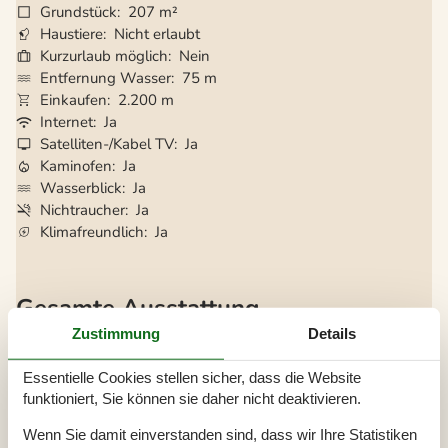
Grundstück
207 m²
Haustiere
Nicht erlaubt
Kurzurlaub möglich
Nein
Entfernung Wasser
75 m
Einkaufen
2.200 m
Internet
Ja
Satelliten-/Kabel TV
Ja
Kaminofen
Ja
Wasserblick
Ja
Nichtraucher
Ja
Klimafreundlich
Ja
Gesamte Ausstattung
Zustimmung
Details
Ausblick
Meerblick vom Ferienhaus
Essentielle Cookies stellen sicher, dass die Website
Meerblick vom Standort
funktioniert, Sie können sie daher nicht deaktivieren.
Bitte beachten
Wenn Sie damit einverstanden sind, dass wir Ihre Statistiken
Keine Jugendgruppen auf Anfrage