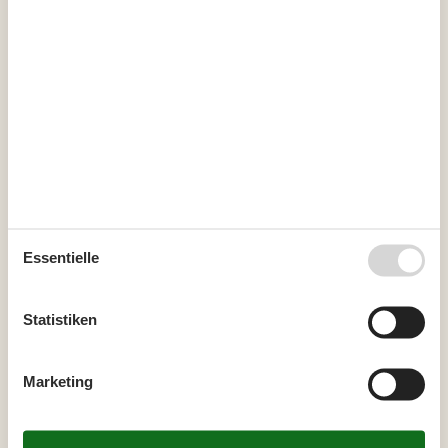
41
Frei
Nicht frei
Ankunft möglich
Dauer
Externe Bewertungen
4,0
7 ÜBERNACHTUNGEN
Essentielle
Ab
EUR
405,-
Reinigung auf Wunsch: EUR 126,-
Statistiken
Kalender anzeigen
Marketing
Bitte beachten
Ankunftszeit wurde nicht ausgewählt.