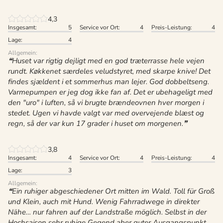
4,3
Insgesamt:
5
Service vor Ort:
4
Preis-Leistung:
4
Lage:
4
Allgemein:
Huset var rigtig dejligt med en god træterrasse hele vejen
rundt. Køkkenet særdeles veludstyret, med skarpe knive! Det
findes sjældent i et sommerhus man lejer. God dobbeltseng.
Varmepumpen er jeg dog ikke fan af. Det er ubehageligt med
den "uro" i luften, så vi brugte brændeovnen hver morgen i
stedet. Ugen vi havde valgt var med overvejende blæst og
regn, så der var kun 17 grader i huset om morgenen.
3,8
Insgesamt:
4
Service vor Ort:
4
Preis-Leistung:
4
Lage:
3
Allgemein:
Ein ruhiger abgeschiedener Ort mitten im Wald. Toll für Groß
und Klein, auch mit Hund. Wenig Fahrradwege in direkter
Nähe… nur fahren auf der Landstraße möglich. Selbst in der
Hochsaison sehr ruhige Gegend aber guter Ausgangspunkt