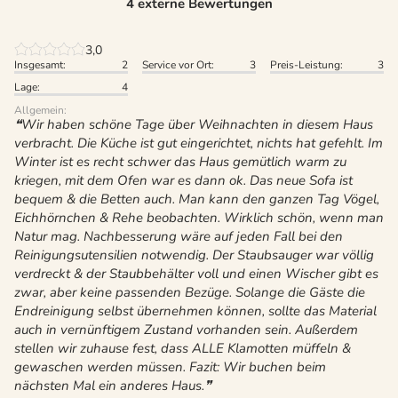
4 externe Bewertungen
3,0
Insgesamt:
2
Service vor Ort:
3
Preis-Leistung:
3
Lage:
4
Allgemein:
Wir haben schöne Tage über Weihnachten in diesem Haus
verbracht. Die Küche ist gut eingerichtet, nichts hat gefehlt. Im
Winter ist es recht schwer das Haus gemütlich warm zu
kriegen, mit dem Ofen war es dann ok. Das neue Sofa ist
bequem & die Betten auch. Man kann den ganzen Tag Vögel,
Eichhörnchen & Rehe beobachten. Wirklich schön, wenn man
Natur mag. Nachbesserung wäre auf jeden Fall bei den
Reinigungsutensilien notwendig. Der Staubsauger war völlig
verdreckt & der Staubbehälter voll und einen Wischer gibt es
zwar, aber keine passenden Bezüge. Solange die Gäste die
Endreinigung selbst übernehmen können, sollte das Material
auch in vernünftigem Zustand vorhanden sein. Außerdem
stellen wir zuhause fest, dass ALLE Klamotten müffeln &
gewaschen werden müssen. Fazit: Wir buchen beim
nächsten Mal ein anderes Haus.