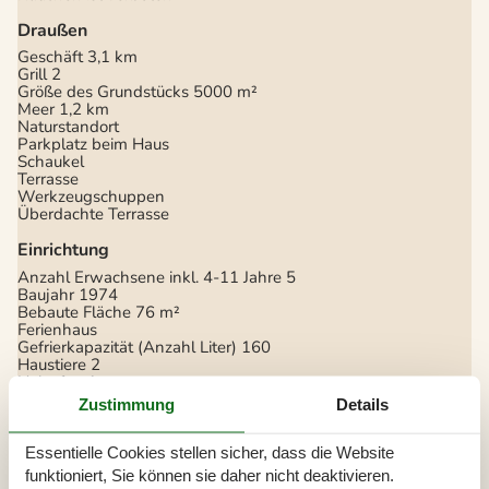
Draußen
Geschäft
3,1 km
Grill
2
Größe des Grundstücks
5000 m²
Meer
1,2 km
Naturstandort
Parkplatz beim Haus
Schaukel
Terrasse
Werkzeugschuppen
Überdachte Terrasse
Einrichtung
Anzahl Erwachsene inkl. 4-11 Jahre
5
Baujahr
1974
Bebaute Fläche
76 m²
Ferienhaus
Gefrierkapazität (Anzahl Liter)
160
Haustiere
2
Holzofen
1
Waschmaschine
1
Zustimmung
Details
Wärmepumpe
Wärmepumpe Luft zu Luft
Wäschetrockner
1
Essentielle Cookies stellen sicher, dass die Website
funktioniert, Sie können sie daher nicht deaktivieren.
Küche