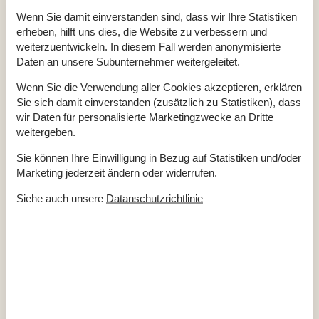
Anzahl der Keramikkochplatten
4
Wenn Sie damit einverstanden sind, dass wir Ihre Statistiken
Heißluftofen
1
erheben, hilft uns dies, die Website zu verbessern und
Kühlschrank
1
weiterzuentwickeln. In diesem Fall werden anonymisierte
Mikrowelle
1
Mini-Ofen
1
Daten an unsere Subunternehmer weitergeleitet.
Spülmaschine
1
Wenn Sie die Verwendung aller Cookies akzeptieren, erklären
Multimedien
Sie sich damit einverstanden (zusätzlich zu Statistiken), dass
Anzahl der Fernseher
1
wir Daten für personalisierte Marketingzwecke an Dritte
Chromecast
1
weitergeben.
Internet drahtlos
Keine TV-Kanäle - nur Streaming
Sie können Ihre Einwilligung in Bezug auf Statistiken und/oder
Radio
Marketing jederzeit ändern oder widerrufen.
Schlafverhältnisse
Siehe auch unsere
Datanschutzrichtlinie
Anzahl der Schlafzimmer
3
Doppelbett (Anzahl der Schlafplätze)
2
Einzelbett (Anzahl der Schlafplätze)
2
Schlafsofa, Doppelbett (Anzahl der Schlafplätze)
2
WC und Bad
Anzahl der Badezimmer
1
Duschkabine
Fußbodenheizung
1
Toiletten
1