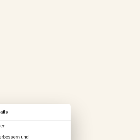
ails
ren.
verbessern und