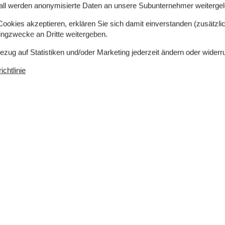
all werden anonymisierte Daten an unsere Subunternehmer weitergele
okies akzeptieren, erklären Sie sich damit einverstanden (zusätzlich
tingzwecke an Dritte weitergeben.
Bezug auf Statistiken und/oder Marketing jederzeit ändern oder widerr
chtlinie
00 m²
Entfernung Wasser
3 km
rlaubt
Einkaufen
300 m
ch
Nein
Ja
Nichtraucher
Ja