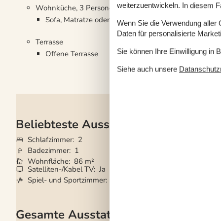
weiterzuentwickeln. In diesem F
Wohnküche, 3 Personen
Sofa, Matratze oder Ähnliches
Wenn Sie die Verwendung aller Co
Daten für personalisierte Marke
Terrasse
Sie können Ihre Einwilligung in 
Offene Terrasse
Siehe auch unsere
Datanschutzri
Beliebteste Ausstattungen
Schlafzimmer
2
Grundstück
22.0
Badezimmer
1
Haustiere
Nicht e
Wohnfläche
86 m²
Kurzurlaub mögli
Satelliten-/Kabel TV
Ja
Waschmaschine
Spiel- und Sportzimmer
Ja
Geschirrspüler
Ja
Gesamte Ausstattung