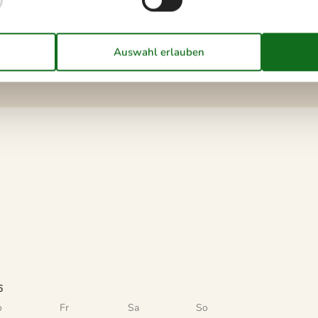
Notiz
Nur für Ferienaufenthalte
vermietet
0
6
o
Fr
Sa
So