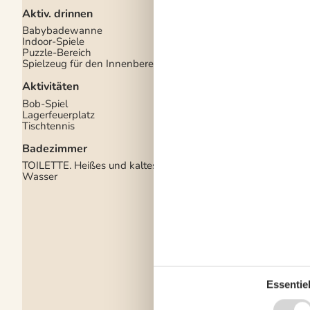
Aktiv. drinnen
Diverse
Babybadewanne
Anzahl Hochstühle
1
Indoor-Spiele
Anzahl Kinderbetten
Puzzle-Bereich
Baujahr
1900
Spielzeug für den Innenbereich
Baumaterial: Stein
Ferienhaus
86 m²
Aktivitäten
Ganzjähriges Haus
Haustiere Nr
Bob-Spiel
Heizalternative, Ölhe
Lagerfeuerplatz
Renoviert
1998
Tischtennis
Satellitenschüssel, d
Sender
Badezimmer
Self-Service-Check-i
Staubsauger
TOILETTE. Heißes und kaltes
Verbrauchskosten exk
Wasser
Waschmaschine
Winterfest
Draußen
Gartenmöbel
Grill
Kostenloser Carport 
Grundstück
Landschaftsgarten
2
Essentiel
Schaukel und Sandka
Ungestörtes Gelände