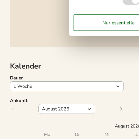
Elektrogeräte
1 Fernseher
DK-DR1
Flachbildfernseher
2
Radio
Kalender
Dauer
Ankunft
August 202
Mo
Di
Mi
D