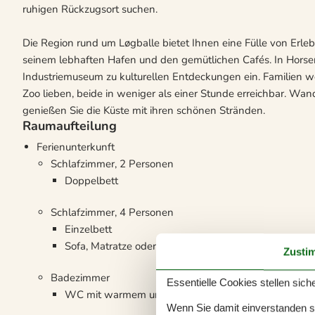
ruhigen Rückzugsort suchen.
Die Region rund um Løgballe bietet Ihnen eine Fülle von Erl
seinem lebhaften Hafen und den gemütlichen Cafés. In Horse
Industriemuseum zu kulturellen Entdeckungen ein. Familien 
Zoo lieben, beide in weniger als einer Stunde erreichbar. Wan
genießen Sie die Küste mit ihren schönen Stränden.
Raumaufteilung
Ferienunterkunft
Schlafzimmer, 2 Personen
Doppelbett
Schlafzimmer, 4 Personen
Einzelbett
Sofa, Matratze oder Ähnliches
Zusti
Badezimmer
Essentielle Cookies stellen siche
WC mit warmem und kaltem Wasser, Dusche und 
Wenn Sie damit einverstanden sin