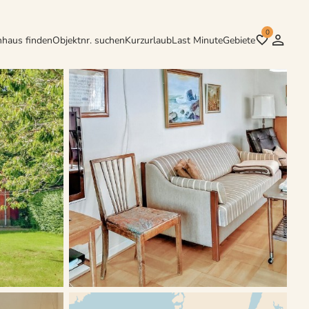
0
nhaus finden
Objektnr. suchen
Kurzurlaub
Last Minute
Gebiete