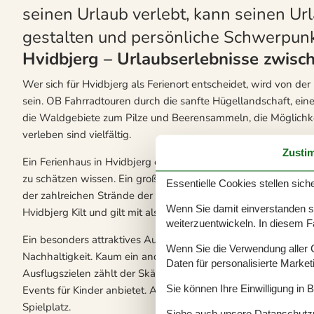
seinen Urlaub verlebt, kann seinen Url
gestalten und persönliche Schwerpunk
Hvidbjerg – Urlaubserlebnisse zwisc
Wer sich für Hvidbjerg als Ferienort entscheidet, wird von der
sein. OB Fahrradtouren durch die sanfte Hügellandschaft, ei
die Waldgebiete zum Pilze und Beerensammeln, die Möglichke
verleben sind vielfältig.
Zusti
Ein Ferienhaus in Hvidbjerg empfiehlt sich besonders für Fami
zu schätzen wissen. Ein großes Plus sind natürlich die Strände
Essentielle Cookies stellen siche
der zahlreichen Strände der Region. Hvidbjerg Strand liegt d
Wenn Sie damit einverstanden sin
Hvidbjerg Kilt und gilt mit als besonders kinderfreundlich. Bes
weiterzuentwickeln. In diesem F
Ein besonders attraktives Ausflugsziel ist das interaktive Muse
Wenn Sie die Verwendung aller Co
Nachhaltigkeit. Kaum ein anderes Museum ist so lehrreich und
Daten für personalisierte Marke
Ausflugszielen zählt der Skärup Zoo, der nicht nur mit seine
Sie können Ihre Einwilligung in 
Events für Kinder anbietet. Auf dem Gelände finden sich auc
Spielplatz.
Siehe auch unsere
Datanschutzri