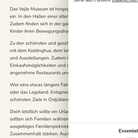
Das Vejle Museum ist hingegen ein kulturhistorisches Museum
ein. In den Hallen einer alten Spinnerei untergebracht, komm
Zudem finden sich in der ganzen Region schöne Spielplätze, 
Kinder ihren Bewegungsdrang ausleben können.
Zu den schönsten und geschichtsträchtigsten Orten der Region 
mit dem Koldinghus, dem letzten Königsschloss Jütlands auf,
und Ausstellungen. Zudem ist die Stadt beliebt bei Kanufahrer
Einkaufsmöglichkeiten und der alte Stadtkern lädt zu Erkundun
angenehme Restaurants und gemütliche Cafés.
Wer eine etwas längere Fahrt in Kauf nimmt, der kann auch 
oder das Legoland. Entsprechend ist Hvidbjerg auch für Ausf
schönsten Ziele in Ostjütland problemlos zu erreichen.
Doch letztlich sollte ein Urlaub in Hvidbjerg auch der Entspan
sollten sich Familien während eines Urlaubs in Hvidbjerg ne
ausgiebiges Familienpicknick sind die Urlaubserlebnisse, die 
Essentiel
Zusammenhalt stärken. Auch wenn es in der Region viel zu ent