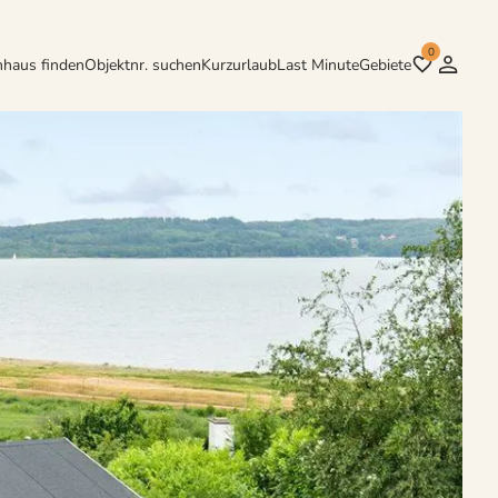
0
nhaus finden
Objektnr. suchen
Kurzurlaub
Last Minute
Gebiete