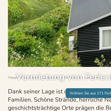
Vermietung von Ferien
Hauptseite
Gebiete
Dänemark
Ostjütland
Juelsminde
Dank seiner Lage ist der Ferienort Hvi
Wählen Sie aus 171 Fer
Familien. Schöne Strände, herrliche N
geschichtsträchtige Orte prägen die R