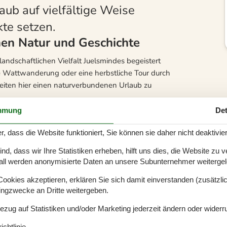
aub auf vielfältige Weise
te setzen.
hen Natur und Geschichte
 landschaftlichen Vielfalt Juelsmindes begeistert
ne Wattwanderung oder eine herbstliche Tour durch
iten hier einen naturverbundenen Urlaub zu
mmung
Det
lien, die die Natur lieben und eine ruhige Umgebung
 der Region, denn der Hvidbjerg Strand ist nur einer
r, dass die Website funktioniert, Sie können sie daher nicht deaktivie
irekt bei der unter Naturschutz stehenden Düne
d, dass wir Ihre Statistiken erheben, hilft uns dies, die Website zu 
onders die hohe Wasserqualität spricht für sich.
all werden anonymisierte Daten an unsere Subunternehmer weitergele
um Ökolariet. Hier dreht sich alles um
okies akzeptieren, erklären Sie sich damit einverstanden (zusätzlich
 unterhaltsam zu gleich. Zu den beliebtesten
tingzwecke an Dritte weitergeben.
n exotischen Bewohnern punktet, sondern auch viele
Bezug auf Statistiken und/oder Marketing jederzeit ändern oder widerr
h angenehme Picknickplätze und ein schöner
chtlinie