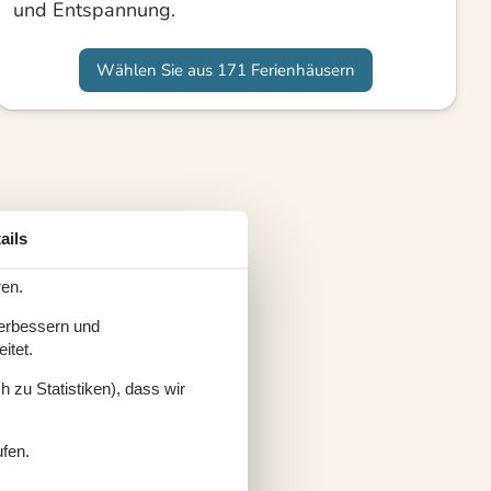
und Entspannung.
Wählen Sie aus 171 Ferienhäusern
ails
ren.
verbessern und
itet.
 zu Statistiken), dass wir
ufen.