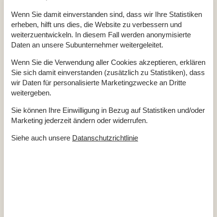
Staubsauger
Wenn Sie damit einverstanden sind, dass wir Ihre Statistiken
Verbrauchskosten exkl.
Waschmaschine
erheben, hilft uns dies, die Website zu verbessern und
Winterfest
weiterzuentwickeln. In diesem Fall werden anonymisierte
Daten an unsere Subunternehmer weitergeleitet.
Draußen
Gartenmöbel
Wenn Sie die Verwendung aller Cookies akzeptieren, erklären
Grill
Sie sich damit einverstanden (zusätzlich zu Statistiken), dass
Kostenloser Parkplatz auf dem Gelände
2
Kugelgrill
wir Daten für personalisierte Marketingzwecke an Dritte
Landschaftsgarten
813 m²
weitergeben.
Elektrogeräte
Sie können Ihre Einwilligung in Bezug auf Statistiken und/oder
1 DVD
Marketing jederzeit ändern oder widerrufen.
1 Fernseher
DK-DR1/TV2
Siehe auch unsere
Datanschutzrichtlinie
Flachbildfernseher
28
Internet (drahtlos)
Radio und CD
In der Nähe
Die nächste Stadt
9 km
Entf. zum Wasser/Baden
300 m
Entfernung Einkauf
9 km
Nächstes Restaurant
1 km
Schwimmbad
9 km