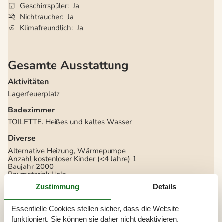
Geschirrspüler
Ja
Nichtraucher
Ja
Klimafreundlich
Ja
Gesamte Ausstattung
Aktivitäten
Lagerfeuerplatz
Badezimmer
TOILETTE. Heißes und kaltes Wasser
Diverse
Alternative Heizung, Wärmepumpe
Anzahl kostenloser Kinder (<4 Jahre)
1
Baujahr
2000
Baumaterial: Holz
Ferienhaus
80 m²
Zustimmung
Details
Haustiere Nr
Heizung, Elektroheizung
Kabelfernsehen, Deutsch und Skandinavisch
Essentielle Cookies stellen sicher, dass die Website
Renoviert
2020
funktioniert, Sie können sie daher nicht deaktivieren.
Self-Service-Check-in