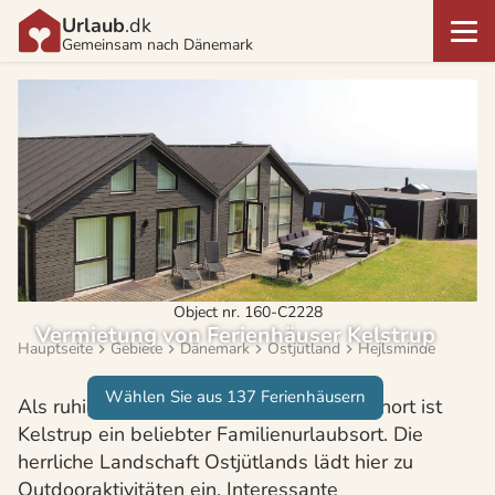
Urlaub
.dk
Gemeinsam nach Dänemark
Object nr. 160-C2228
Vermietung von Ferienhäuser Kelstrup
Hauptseite
Gebiete
Dänemark
Ostjütland
Hejlsminde
Wählen Sie aus 137 Ferienhäusern
Als ruhiger und idyllisch gelegener Ferienort ist
Kelstrup ein beliebter Familienurlaubsort. Die
herrliche Landschaft Ostjütlands lädt hier zu
Outdooraktivitäten ein. Interessante