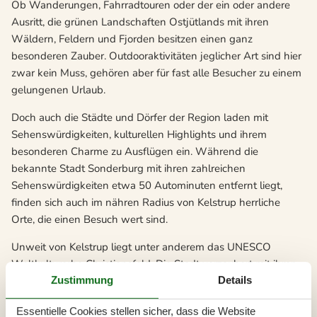
Ob Wanderungen, Fahrradtouren oder der ein oder andere
Ausritt, die grünen Landschaften Ostjütlands mit ihren
Wäldern, Feldern und Fjorden besitzen einen ganz
besonderen Zauber. Outdooraktivitäten jeglicher Art sind hier
zwar kein Muss, gehören aber für fast alle Besucher zu einem
gelungenen Urlaub.
Doch auch die Städte und Dörfer der Region laden mit
Sehenswürdigkeiten, kulturellen Highlights und ihrem
besonderen Charme zu Ausflügen ein. Während die
bekannte Stadt Sonderburg mit ihren zahlreichen
Sehenswürdigkeiten etwa 50 Autominuten entfernt liegt,
finden sich auch im nähren Radius von Kelstrup herrliche
Orte, die einen Besuch wert sind.
Unweit von Kelstrup liegt unter anderem das UNESCO
Weltkulturerbe Christiansfeld. Die Stadt verzaubert mit ihrer
herrlichen Architektur. Das Stadtbild ist alles andere als
Zustimmung
Details
typisch dänisch, aber genau dies macht hier den Reiz der
Essentielle Cookies stellen sicher, dass die Website
alten Stadt aus. Beeinflusst wurde das Stadtbild durch die