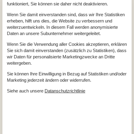
funktioniert, Sie können sie daher nicht deaktivieren.
sächsische Stadt Herrnhut, in der die Brüdergemeinde ihren
Ursprung hatte. Die evangelische Gemeinde errichtete in
Wenn Sie damit einverstanden sind, dass wir Ihre Statistiken
zahlreichen Ländern Städte, wobei Christiansfeld zu den
erheben, hilft uns dies, die Website zu verbessern und
weiterzuentwickeln. In diesem Fall werden anonymisierte
schönsten zählt. Wen wundert es bei den deutschen
Daten an unsere Subunternehmer weitergeleitet.
Wurzeln, dass in der ab 1773 errichteten Stadt Kachelöfen
zum Heizen genutzt werden. Eine Lebkuchenbäckerei bietet
Wenn Sie die Verwendung aller Cookies akzeptieren, erklären
ihre Waren an und auch sonst präsentiert sich die Stadt bis
Sie sich damit einverstanden (zusätzlich zu Statistiken), dass
heute mit deutlichen Spuren der deutschen Kultur. Selbst der
wir Daten für personalisierte Marketingzwecke an Dritte
weitergeben.
Besuch des örtlichen Friedhofs ist dank seiner historischen
Grabsteine mit sehr individuellen Inschriften ein Erlebnis.
Sie können Ihre Einwilligung in Bezug auf Statistiken und/oder
Marketing jederzeit ändern oder widerrufen.
Südwestlich von Christiansfeld liegt eine herrliche
Grünanlage. Bekannt als Christinero wurde die Anlage einst
Siehe auch unsere
Datanschutzrichtlinie
von der Kammerherrin Christina Fridericia von Holstein, als
Erholungsort anlagen lassen. Die schöne Grünanlage aus
dem 18. Jahrhundert ist ideal zum Spazieren gehen und für
Radtouren. Es finden sich unter anderem ein kleiner See, ein
historischer Pavillon und viele für Dänemark auch untypische
Baumarten, die die Flora des kleinen Waldgebiets bereichern.