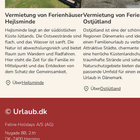
Vermietung von Ferienhäuser
Vermietung von Feri
Hejlsminde
Ostjütland
Hejlsminde liegt an der südöstlichen
Ostjütland ist eine der schön
Küste Jütlands. Die Ostseestrände sind
Regionen Dänemarks und ide
flach, und das Wasser ist sanft. Die
einen Familienurlaub zu verb
Natur ist abwechslungsreich und bietet
Attraktive Städte, charmante 
Raum zum Wandern und Radfahren.
eine herrliche Küstenlandscha
Hier steht die Zeit für die Familie im
traumhafte Strände und seh
Mittelpunkt und das Entdecken von
Naturschutzgebiete bieten da
dem Schatz der Gemeinsamkeit.
passende Umfeld für einen 
Urlaub in Dänemark.
Über
Hejlsminde
Über
Ostjütland
©
Urlaub.dk
Feline Holidays A/S (AG)
Nygade 8B, 2.th
DK-7400
Herning