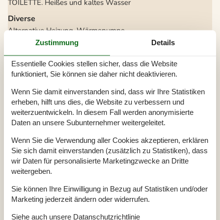
TOILETTE. Heißes und kaltes Wasser
Diverse
Alternative Heizung, Wärmepumpe
Anzahl Haustiere
2
Zustimmung
Details
Anzahl Hochstühle
1
Anzahl Kinderbetten
1
Anzahl kostenloser Kinder (<4 Jahre)
1
Essentielle Cookies stellen sicher, dass die Website
Anzahl Sonnenliegen
4
funktioniert, Sie können sie daher nicht deaktivieren.
Baujahr
2014
Baumaterial: Holz
Wenn Sie damit einverstanden sind, dass wir Ihre Statistiken
EL exkl.
Ferienhaus
99 m²
erheben, hilft uns dies, die Website zu verbessern und
Haustiere Ja
2
weiterzuentwickeln. In diesem Fall werden anonymisierte
Kabelfernsehen, Deutsch und Skandinavisch
Daten an unsere Subunternehmer weitergeleitet.
Self-Service-Check-in
Staubsauger
Waschmaschine
Wenn Sie die Verwendung aller Cookies akzeptieren, erklären
Wasser inkl.
Sie sich damit einverstanden (zusätzlich zu Statistiken), dass
Winterfest
wir Daten für personalisierte Marketingzwecke an Dritte
Wäschetrockner
weitergeben.
Draußen
Sie können Ihre Einwilligung in Bezug auf Statistiken und/oder
Gartenmöbel
Marketing jederzeit ändern oder widerrufen.
Grill
Kostenloser Parkplatz auf dem Gelände
3
Landschaftsgarten
705 m²
Siehe auch unsere
Datanschutzrichtlinie