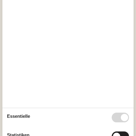
September 2026
Mo
Di
Mi
Do
Fr
Sa
So
36
1
2
3
4
5
6
37
7
8
9
10
11
12
13
38
14
15
16
17
18
19
20
39
21
22
23
24
25
26
27
40
28
29
30
41
Frei
Nicht frei
Ankunft möglich
Dauer
Essentielle
Statistiken