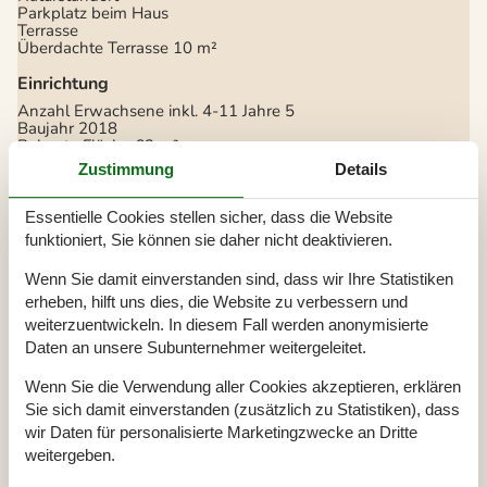
Parkplatz beim Haus
Terrasse
Überdachte Terrasse
10 m²
Einrichtung
Anzahl Erwachsene inkl. 4-11 Jahre
5
Baujahr
2018
Bebaute Fläche
62 m²
Ferienhaus
Zustimmung
Details
Fußbodenheizung
Gefrierkapazität (Anzahl Liter)
60
Haustiere
1
Essentielle Cookies stellen sicher, dass die Website
Hochstuhl
1
funktioniert, Sie können sie daher nicht deaktivieren.
Waschmaschine
1
Wärmepumpe
Wenn Sie damit einverstanden sind, dass wir Ihre Statistiken
Wärmepumpe Luft zu Luft
Wäschetrockner
1
erheben, hilft uns dies, die Website zu verbessern und
weiterzuentwickeln. In diesem Fall werden anonymisierte
Küche
Daten an unsere Subunternehmer weitergeleitet.
Anzahl der Keramikkochplatten
1
Heißluftofen
1
Wenn Sie die Verwendung aller Cookies akzeptieren, erklären
Kühlschrank
1
Sie sich damit einverstanden (zusätzlich zu Statistiken), dass
Spülmaschine
1
wir Daten für personalisierte Marketingzwecke an Dritte
Multimedien
weitergeben.
> 3 deutsche Sender