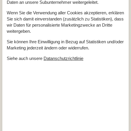
Daten an unsere Subunternehmer weitergeleitet.
Badezimmer
Wenn Sie die Verwendung aller Cookies akzeptieren, erklären
Badezimmer
2
Dusche
Sie sich damit einverstanden (zusätzlich zu Statistiken), dass
Waschbecken
wir Daten für personalisierte Marketingzwecke an Dritte
WC
weitergeben.
Diverse
Sie können Ihre Einwilligung in Bezug auf Statistiken und/oder
Anzahl Badezimmer
2
Marketing jederzeit ändern oder widerrufen.
Anzahl Schlafzimmer
2
Baujahr
1979
Siehe auch unsere
Datanschutzrichtlinie
Energiehaus
Geschlossene Terrasse
Hoch Geschwindigkeits Internet
Internet
Luft/Luft Wärmepumpe
Nationales Fernsehen
Nichtraucher
Wohnfläche in m²
96 m²
Draußen
Terrasse
Drinnen
Internetzugang
Kamin / Holzofen