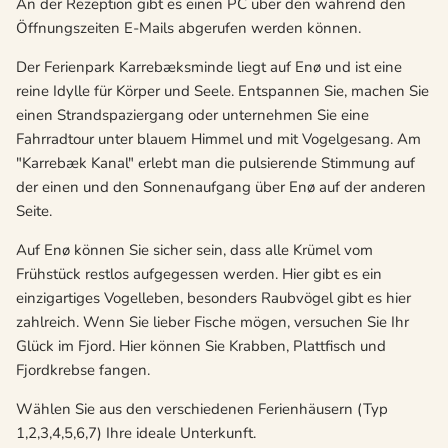
An der Rezeption gibt es einen PC über den während den
Öffnungszeiten E-Mails abgerufen werden können.
Der Ferienpark Karrebæksminde liegt auf Enø und ist eine
reine Idylle für Körper und Seele. Entspannen Sie, machen Sie
einen Strandspaziergang oder unternehmen Sie eine
Fahrradtour unter blauem Himmel und mit Vogelgesang. Am
"Karrebæk Kanal" erlebt man die pulsierende Stimmung auf
der einen und den Sonnenaufgang über Enø auf der anderen
Seite.
Auf Enø können Sie sicher sein, dass alle Krümel vom
Frühstück restlos aufgegessen werden. Hier gibt es ein
einzigartiges Vogelleben, besonders Raubvögel gibt es hier
zahlreich. Wenn Sie lieber Fische mögen, versuchen Sie Ihr
Glück im Fjord. Hier können Sie Krabben, Plattfisch und
Fjordkrebse fangen.
Wählen Sie aus den verschiedenen Ferienhäusern (Typ
1,2,3,4,5,6,7) Ihre ideale Unterkunft.