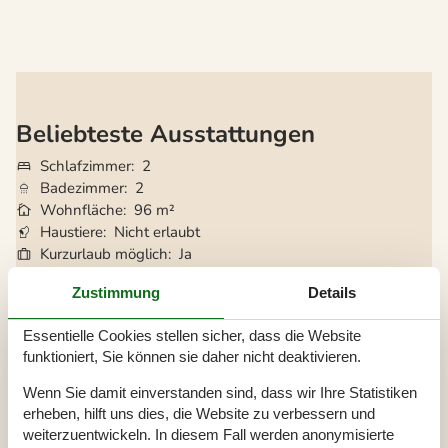
Beliebteste Ausstattungen
Schlafzimmer
2
Badezimmer
2
Wohnfläche
96 m²
Haustiere
Nicht erlaubt
Kurzurlaub möglich
Ja
Internet
Ja
Zustimmung
Details
Kaminofen
Ja
Geschirrspüler
Ja
Essentielle Cookies stellen sicher, dass die Website
Nichtraucher
Ja
funktioniert, Sie können sie daher nicht deaktivieren.
Klimafreundlich
Ja
Wenn Sie damit einverstanden sind, dass wir Ihre Statistiken
erheben, hilft uns dies, die Website zu verbessern und
Gesamte Ausstattung
weiterzuentwickeln. In diesem Fall werden anonymisierte