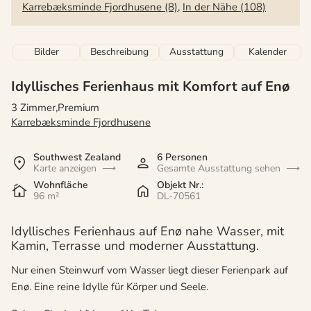
Karrebæksminde Fjordhusene (8)
,
In der Nähe (108)
Bilder
Beschreibung
Ausstattung
Kalender
Idyllisches Ferienhaus mit Komfort auf Enø
3 Zimmer,Premium
Karrebæksminde Fjordhusene
Southwest Zealand
6 Personen
Karte anzeigen
Gesamte Ausstattung sehen
Wohnfläche
Objekt Nr.:
96 m²
DL-70561
Idyllisches Ferienhaus auf Enø nahe Wasser, mit
Kamin, Terrasse und moderner Ausstattung.
Nur einen Steinwurf vom Wasser liegt dieser Ferienpark auf
Enø. Eine reine Idylle für Körper und Seele.