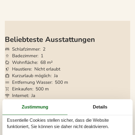
Beliebteste Ausstattungen
Schlafzimmer
2
Badezimmer
1
Wohnfläche
68 m²
Haustiere
Nicht erlaubt
Kurzurlaub möglich
Ja
Entfernung Wasser
500 m
Einkaufen
500 m
Internet
Ja
Kaminofen
Ja
Zustimmung
Details
Geschirrspüler
Ja
Nichtraucher
Ja
Essentielle Cookies stellen sicher, dass die Website
Klimafreundlich
Ja
funktioniert, Sie können sie daher nicht deaktivieren.