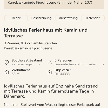
Karrebæksminde Fjordhusene (8)
,
In der Nähe (107)
Bilder
Beschreibung
Ausstattung
Kalender
Idyllisches Ferienhaus mit Kamin und
Terrasse
3 Zimmer,3E+2k,Familie,Standard
Karrebæksminde Fjordhusene
Southwest Zealand
5 Personen
Karte anzeigen
Gesamte Ausstattung sehen
Wohnfläche
Objekt Nr.:
68 m²
DL-44333
Idyllisches Ferienhaus auf Enø nahe Sandstrand
mit Terrasse und Kamin für erholsame Tage in
Dänemark.
Nur einen Steinwurf vom Wasser liegt dieser Ferienpark auf