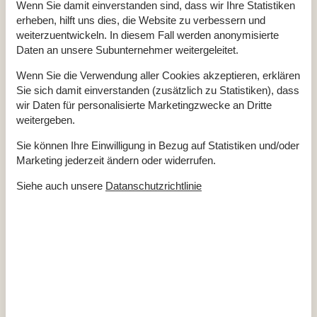
Wenn Sie damit einverstanden sind, dass wir Ihre Statistiken
Gesamte Ausstattung
erheben, hilft uns dies, die Website zu verbessern und
weiterzuentwickeln. In diesem Fall werden anonymisierte
Badezimmer
Daten an unsere Subunternehmer weitergeleitet.
Badezimmer
Dusche
Wenn Sie die Verwendung aller Cookies akzeptieren, erklären
Waschbecken
Sie sich damit einverstanden (zusätzlich zu Statistiken), dass
WC
wir Daten für personalisierte Marketingzwecke an Dritte
Diverse
weitergeben.
Anzahl Badezimmer
1
Sie können Ihre Einwilligung in Bezug auf Statistiken und/oder
Anzahl Schlafzimmer
2
Baujahr
1979
Marketing jederzeit ändern oder widerrufen.
Energiehaus
Geschlossene Terrasse
Siehe auch unsere
Datanschutzrichtlinie
Hoch Geschwindigkeits Internet
Internet
Luft/Luft Wärmepumpe
Nationales Fernsehen
Nichtraucher
Wohnfläche in m²
68 m²
Draußen
Bademöglichkeiten (Sandstrand)
Terrasse