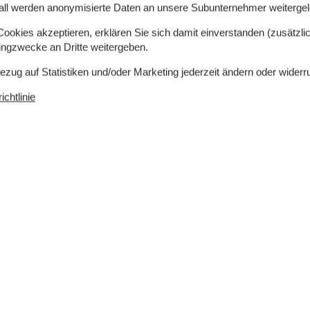
d Fjordkrebse fangen.
all werden anonymisierte Daten an unsere Subunternehmer weitergele
okies akzeptieren, erklären Sie sich damit einverstanden (zusätzlich
5,6,7) Ihre ideale Unterkunft.
tingzwecke an Dritte weitergeben.
le:
Bezug auf Statistiken und/oder Marketing jederzeit ändern oder widerr
le An- und Abreise das ganze Jahr über · pro
chtlinie
hr zur Verfügung.