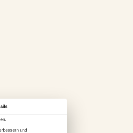
ails
ren.
verbessern und