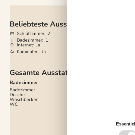
Beliebteste Ausstattungen
Schlafzimmer
2
Wohnfläche
68 
Badezimmer
1
Haustiere
Nicht e
Internet
Ja
Geschirrspüler
Ja
Kaminofen
Ja
Nichtraucher
Ja
Gesamte Ausstattung
Badezimmer
Diverse
Badezimmer
Anzahl Badezimmer
Dusche
Anzahl Schlafzimmer
Waschbecken
Baujahr
1979
WC
Energiehaus
Geschlossene Terras
Haustier erlaubt
Hoch Geschwindigkeit
Internet
Essentiel
Luft/Luft Wärmepum
Nationales Fernsehe