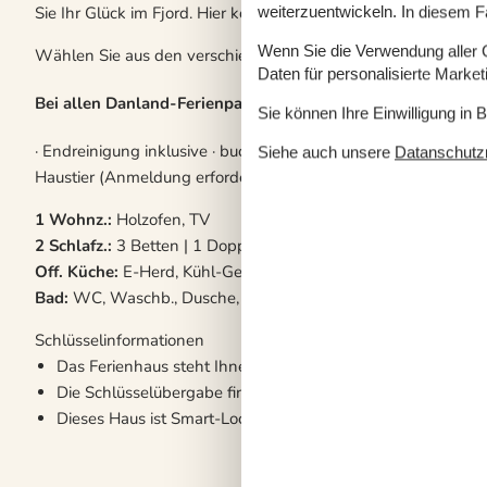
Sie Ihr Glück im Fjord. Hier können Sie Krabben, Plattfisch un
weiterzuentwickeln. In diesem F
Wenn Sie die Verwendung aller Co
Wählen Sie aus den verschiedenen Ferienhäusern (Typ 1,2,3,4,
Daten für personalisierte Marke
Bei allen Danland-Ferienparks genießen Sie folgende Vortei
Sie können Ihre Einwilligung in 
· Endreinigung inklusive · buchbar schon ab 2 Nächten · flexib
Siehe auch unsere
Datanschutzri
Haustier (Anmeldung erforderlich): 275 DKK/Aufenthalt
1 Wohnz.:
Holzofen, TV
2 Schlafz.:
3 Betten | 1 Doppelbett
Off. Küche:
E-Herd, Kühl-Gefrier-Kombi, Kaffeem., Spülm.
Bad:
WC, Waschb., Dusche, Fußbodenheiz.
Schlüsselinformationen
Das Ferienhaus steht Ihnen ab dem Anreisetag um 15:00 U
Die Schlüsselübergabe findet im Ferienpark statt.
Dieses Haus ist Smart-Lock-fähig