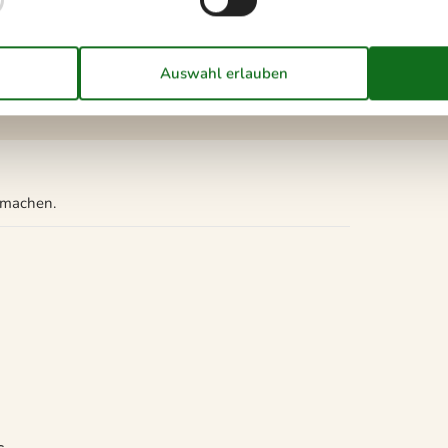
Mikrowelle
Spülmaschine
 m²
u machen.