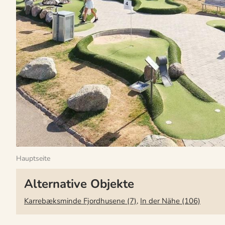
Hauptseite
Alternative Objekte
Karrebæksminde Fjordhusene (7)
,
In der Nähe (106)