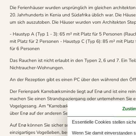
Die Ferienhäuser wurden ursprünglich im gleichen architekton
20. Jahrhunderts in Kenia und Südafrika üblich war. Die Häuser
um sich auszutoben. Die Häuser wurden vom Architekten Ste
- Haustyp A (Typ 1 - 3): 65 m² mit Platz für 5 Personen (Rauc
mit Platz für 2 Personen - Haustyp C (Typ 6): 85 m² mit Platz
für 6 Personen
Das Rauchen ist nicht erlaubt in den Typen 2, 6 und 7. Ein T
Nichtraucher-Wohnungen.
An der Rezeption gibt es einen PC über den während den Öf
Der Ferienpark Karrebæksminde liegt auf Enø und ist eine rein
machen Sie einen Strandspaziergang oder unternehmen Sie e
Vogelgesang. Am "Karrebæk Kanal" erlebt man die pulsiere
Zusti
über Enø auf der anderen Seite.
Essentielle Cookies stellen siche
Auf Enø können Sie sicher sein, dass alle Krümel vom Frühstüc
einzigartiges Vogelleben, besonders Raubvögel gibt es hier z
Wenn Sie damit einverstanden sin