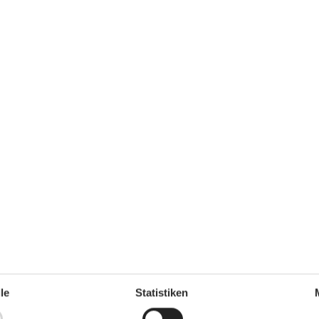
m²
Kurzurlaub möglich
Ja
rlaubt
Klimafreundlich
Ja
Drinnen
1
Internetzugang
2
Kamin / Holzofen
Münzwäsche vor Ort
TV
se
Küche
s Internet
Elektroherd
le
Statistiken
Kaffeemaschine
pe
Kühl-/Gefrierschrank
n