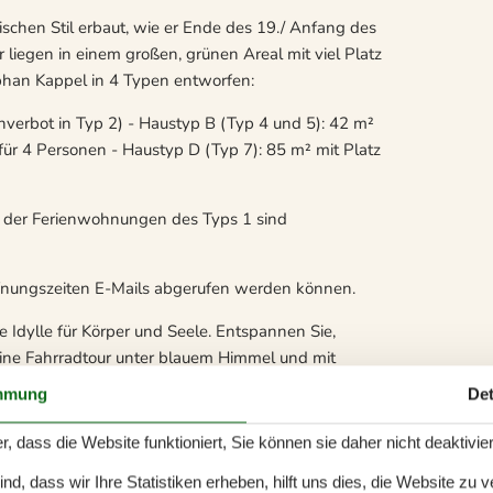
ischen Stil erbaut, wie er Ende des 19./ Anfang des
 liegen in einem großen, grünen Areal mit viel Platz
phan Kappel in 4 Typen entworfen:
hverbot in Typ 2) - Haustyp B (Typ 4 und 5): 42 m²
 für 4 Personen - Haustyp D (Typ 7): 85 m² mit Platz
eil der Ferienwohnungen des Typs 1 sind
fnungszeiten E-Mails abgerufen werden können.
e Idylle für Körper und Seele. Entspannen Sie,
ine Fahrradtour unter blauem Himmel und mit
nde Stimmung auf der einen und den Sonnenaufgang
mmung
Det
r, dass die Website funktioniert, Sie können sie daher nicht deaktivie
k restlos aufgegessen werden. Hier gibt es ein
ahlreich. Wenn Sie lieber Fische mögen, versuchen
d, dass wir Ihre Statistiken erheben, hilft uns dies, die Website zu 