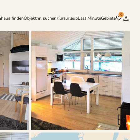
0
nhaus finden
Objektnr. suchen
Kurzurlaub
Last Minute
Gebiete