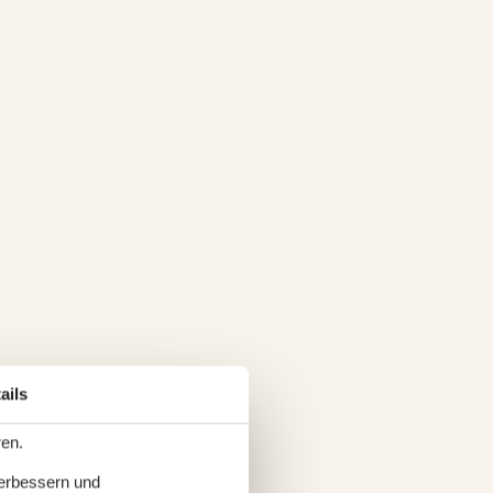
ails
ren.
verbessern und