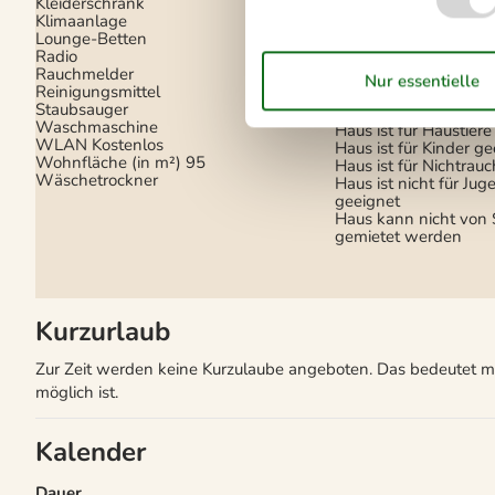
Kleiderschrank
Ladestation für Elekt
Klimaanlage
Parken
Privater Park
Lounge-Betten
Terrasse
Radio
Terrasse
Rauchmelder
Reinigungsmittel
Eignung
Staubsauger
Waschmaschine
Haus ist für Haustier
WLAN
Kostenlos
Haus ist für Kinder g
Wohnfläche (in m²)
95
Haus ist für Nichtrauc
Wäschetrockner
Haus ist nicht für J
geeignet
Haus kann nicht von
gemietet werden
Kurzurlaub
Zur Zeit werden keine Kurzulaube angeboten. Das bedeutet mei
möglich ist.
Kalender
Dauer