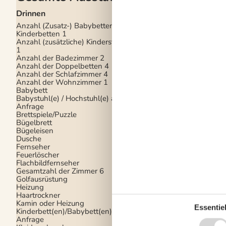
Drinnen
Küche
Anzahl (Zusatz-) Babybetten /
Backofen
Kinderbetten
1
Fassungsvermögen
Anzahl (zusätzliche) Kinderstühle
Gefrierschrank (in Lite
1
Gefrierfach
Anzahl der Badezimmer
2
Gewürze/Gewürze k
Anzahl der Doppelbetten
4
Kaffeemaschine
Regu
Anzahl der Schlafzimmer
4
Kochgrundlagen (Töp
Anzahl der Wohnzimmer
1
Pfannen)
Babybett
Küche
Babystuhl(e) / Hochstuhl(e) auf
Küchenherd
Induktio
Anfrage
Küchenutensilien
Brettspiele/Puzzle
Kühlschrank
Bügelbrett
Mikrowelle
Bügeleisen
Sandwichmaker
Dusche
Spülmaschine
Fernseher
Toaster
Feuerlöscher
Wasserkocher
Flachbildfernseher
Weingläser
Gesamtzahl der Zimmer
6
Golfausrüstung
Draussen
Heizung
Eingezäunter Bereich
Haartrockner
Eingezäunter Garten
Kamin oder Heizung
Essentiel
Garten
Kinderbett(en)/Babybett(en) auf
Gartenmöbel
Anfrage
Grill