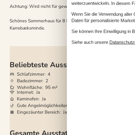
weiterzuentwickeln. In diesem F
Achtung: Wird nicht für gewerbliche Nutzung vermietet.
Wenn Sie die Verwendung aller Co
Schönes Sommerhaus für 8 Personen und 2 Hunde in einer m
Daten für personalisierte Marke
Karrebæksminde.
Sie können Ihre Einwilligung in 
Siehe auch unsere
Datanschutzri
Beliebteste Ausstattungen
Schlafzimmer
4
Haustiere
2
Badezimmer
2
Kurzurlaub mögli
Wohnfläche
95 m²
Entfernung Wass
Internet
Ja
Klimaanlage
Ja
Kaminofen
Ja
Waschmaschine
Gute Angelmöglichkeiten
Ja
Trockner
Ja
Eingezäunter Bereich
Ja
Geschirrspüler
Ja
Gesamte Ausstattung