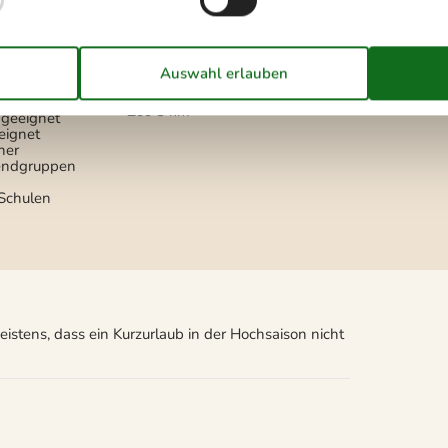
rofahrzeuge
Geschäfte
1,2 km
platz
Golfplatz
6 km
Minigolf / Minigolf
2 km
Restaurants
1,2 km
Strand/Meer/See
910 m
Wasser
910 m
Zoo
8 km
e geeignet
eeignet
her
ugendgruppen
 Schulen
stens, dass ein Kurzurlaub in der Hochsaison nicht