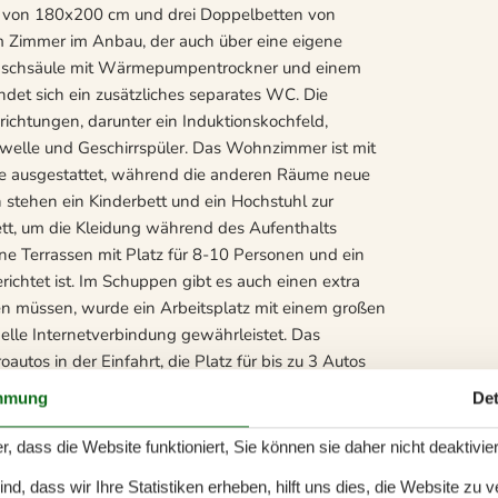
tt von 180x200 cm und drei Doppelbetten von
m Zimmer im Anbau, der auch über eine eigene
n Waschsäule mit Wärmepumpentrockner und einem
et sich ein zusätzliches separates WC. Die
chtungen, darunter ein Induktionskochfeld,
welle und Geschirrspüler. Das Wohnzimmer ist mit
 ausgestattet, während die anderen Räume neue
n stehen ein Kinderbett und ein Hochstuhl zur
tt, um die Kleidung während des Aufenthalts
ne Terrassen mit Platz für 8-10 Personen und ein
chtet ist. Im Schuppen gibt es auch einen extra
ten müssen, wurde ein Arbeitsplatz mit einem großen
nelle Internetverbindung gewährleistet. Das
autos in der Einfahrt, die Platz für bis zu 3 Autos
äunt und es ist erlaubt, bis zu zwei Hunde
mmung
Det
t gestattet und die Reinigung ist obligatorisch. Das
mietet. Achtung: Wird nicht für gewerbliche
r, dass die Website funktioniert, Sie können sie daher nicht deaktivie
d, dass wir Ihre Statistiken erheben, hilft uns dies, die Website zu 