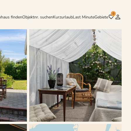
0
nhaus finden
Objektnr. suchen
Kurzurlaub
Last Minute
Gebiete