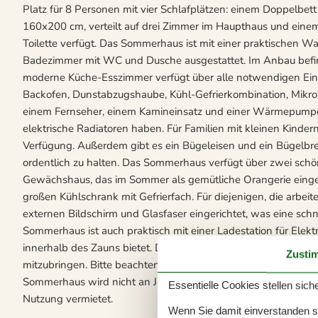
Platz für 8 Personen mit vier Schlafplätzen: einem Doppelbe
160x200 cm, verteilt auf drei Zimmer im Haupthaus und eine
Toilette verfügt. Das Sommerhaus ist mit einer praktische
Badezimmer mit WC und Dusche ausgestattet. Im Anbau befind
moderne Küche-Esszimmer verfügt über alle notwendigen Einri
Backofen, Dunstabzugshaube, Kühl-Gefrierkombination, Mikro
einem Fernseher, einem Kamineinsatz und einer Wärmepumpe
elektrische Radiatoren haben. Für Familien mit kleinen Kinder
Verfügung. Außerdem gibt es ein Bügeleisen und ein Bügelbre
ordentlich zu halten. Das Sommerhaus verfügt über zwei schö
Gewächshaus, das im Sommer als gemütliche Orangerie eingeri
großen Kühlschrank mit Gefrierfach. Für diejenigen, die arbei
externen Bildschirm und Glasfaser eingerichtet, was eine sch
Sommerhaus ist auch praktisch mit einer Ladestation für Elektro
innerhalb des Zauns bietet. Das gesamte Grundstück ist eingez
Zusti
mitzubringen. Bitte beachten Sie: Das Rauchen im Haus ist nich
Sommerhaus wird nicht an Jugendgruppen unter 25 Jahren ver
Essentielle Cookies stellen siche
Nutzung vermietet.
Wenn Sie damit einverstanden sin