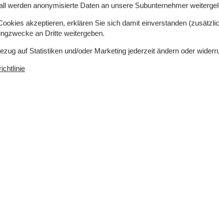
all werden anonymisierte Daten an unsere Subunternehmer weitergele
okies akzeptieren, erklären Sie sich damit einverstanden (zusätzlich
alerischen und ruhigen Gegend von
tingzwecke an Dritte weitergeben.
Bezug auf Statistiken und/oder Marketing jederzeit ändern oder widerr
chtlinie
Einkaufen
1.190 m
ch
Ja
er
910 m
Nichtraucher
Ja
Ja
Ladestation für Elektroauto
Ja