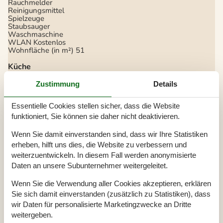
Rauchmelder
Reinigungsmittel
Spielzeuge
Staubsauger
Waschmaschine
WLAN
Kostenlos
Wohnfläche (in m²)
51
Küche
Backofen
Zustimmung
Details
Gefrierfach
Gewürze/Gewürze kochen
Kaffeemaschine
Regular
Essentielle Cookies stellen sicher, dass die Website
Kochgrundlagen (Töpfe und Pfannen)
funktioniert, Sie können sie daher nicht deaktivieren.
Küche
Küchenherd
Induktion
Küchenutensilien
Wenn Sie damit einverstanden sind, dass wir Ihre Statistiken
Kühlschrank
erheben, hilft uns dies, die Website zu verbessern und
Spülmaschine
weiterzuentwickeln. In diesem Fall werden anonymisierte
Toaster
Daten an unsere Subunternehmer weitergeleitet.
Wasserkocher
Weingläser
Wenn Sie die Verwendung aller Cookies akzeptieren, erklären
Draussen
Sie sich damit einverstanden (zusätzlich zu Statistiken), dass
Boot (zu mieten)
Zuschlag
wir Daten für personalisierte Marketingzwecke an Dritte
Garten
weitergeben.
Gartenmöbel