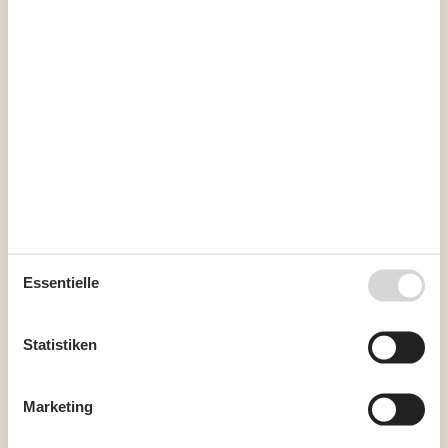
Kurzurlaub
Sie haben das ganze Jahr die Möglichkeit einen Kurzurlaub zu
machen.
Kalender
Ankunft
August 2027
Essentielle
Mo
Di
Mi
Do
Fr
Sa
So
30
1
Statistiken
31
2
3
4
5
6
7
8
32
9
10
11
12
13
14
15
Marketing
33
16
17
18
19
20
21
22