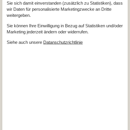
Kühlschrank
Sie sich damit einverstanden (zusätzlich zu Statistiken), dass
Mini-Kühlschrank
wir Daten für personalisierte Marketingzwecke an Dritte
Wasserkocher
Weingläser
weitergeben.
Draussen
Sie können Ihre Einwilligung in Bezug auf Statistiken und/oder
Außenkamin oder Feuerstelle
Marketing jederzeit ändern oder widerrufen.
Balkon
Eingezäunter Bereich
Siehe auch unsere
Datanschutzrichtlinie
Garten
Gartenmöbel
Gemeinsamer Tennisplatz
Grill
Parken
Kostenlos
Terrasse
Eignung
Haus ist für Haustiere geeignet
Haus ist für Kinder geeignet
Haus ist für Nichtraucher
Haus ist geeignet für Hochzeiten
Haus ist gut zum Segeln geeignet
Haus ist gut zum Surfen geeignet
Haus ist nicht für Jugendgruppen geeignet
Haus ist zum Reiten geeignet
Sicht