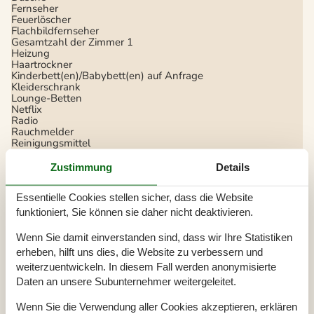
Fernseher
Feuerlöscher
Flachbildfernseher
Gesamtzahl der Zimmer
1
Heizung
Haartrockner
Kinderbett(en)/Babybett(en) auf Anfrage
Kleiderschrank
Lounge-Betten
Netflix
Radio
Rauchmelder
Reinigungsmittel
Spielzeuge
Staubsauger
Zustimmung
Details
Verbandkasten
WLAN
Kostenlos
Essentielle Cookies stellen sicher, dass die Website
Wohnfläche (in m²)
30
funktioniert, Sie können sie daher nicht deaktivieren.
Küche
Wenn Sie damit einverstanden sind, dass wir Ihre Statistiken
Gewürze/Gewürze kochen
Kaffeemaschine
Senseo
erheben, hilft uns dies, die Website zu verbessern und
Kochgrundlagen (Töpfe und Pfannen)
weiterzuentwickeln. In diesem Fall werden anonymisierte
Kochnische
Daten an unsere Subunternehmer weitergeleitet.
Küche
Küchenherd
Electric
Küchenutensilien
Wenn Sie die Verwendung aller Cookies akzeptieren, erklären