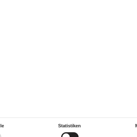
Strand
Strand
Kinder
Diverse
Haus hat ein romantisches
Aussehen
Komplett im Erdgeschoss
Privater Eingang
Rental only for holiday lets
Entfernung
erstelle
Bahnhaltestelle (kleiner
Bahnhof)
11 km
Bushaltestelle
700 m
Geschäfte
610 m
Restaurants
490 m
platz
Strand/Meer/See
490 m
Wasser
490 m
le
Statistiken