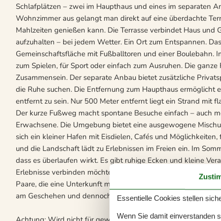
Schlafplätzen – zwei im Haupthaus und eines im separaten Anb
Wohnzimmer aus gelangt man direkt auf eine überdachte Terra
Mahlzeiten genießen kann. Die Terrasse verbindet Haus und Ga
aufzuhalten – bei jedem Wetter. Ein Ort zum Entspannen. Das
Gemeinschaftsfläche mit Fußballtoren und einer Boulebahn. Im
zum Spielen, für Sport oder einfach zum Ausruhen. Die ganze
Zusammensein. Der separate Anbau bietet zusätzliche Privatsp
die Ruhe suchen. Die Entfernung zum Haupthaus ermöglicht es
entfernt zu sein. Nur 500 Meter entfernt liegt ein Strand mit
Der kurze Fußweg macht spontane Besuche einfach – auch meh
Erwachsene. Die Umgebung bietet eine ausgewogene Mischung
sich ein kleiner Hafen mit Eisdielen, Cafés und Möglichkeiten
und die Landschaft lädt zu Erlebnissen im Freien ein. Im So
dass es überlaufen wirkt. Es gibt ruhige Ecken und kleine Veran
Erlebnisse verbinden möchten – ohne weite Wege. Dieses Feri
Zusti
Paare, die eine Unterkunft mit guter Anbindung und ruhiger 
am Geschehen und dennoch mit Rückzugsraum. Achtung: Wird 
Essentielle Cookies stellen siche
Wenn Sie damit einverstanden sin
Achtung: Wird nicht für gewerbliche Nutzung vermietet.