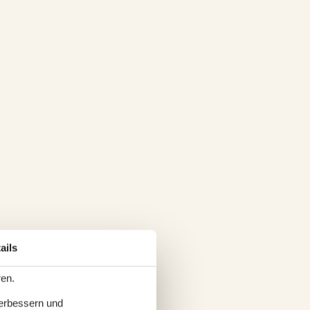
ails
ren.
verbessern und