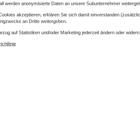
all werden anonymisierte Daten an unsere Subunternehmer weitergele
okies akzeptieren, erklären Sie sich damit einverstanden (zusätzlich
tingzwecke an Dritte weitergeben.
Bezug auf Statistiken und/oder Marketing jederzeit ändern oder widerr
chtlinie
rlaubt
Einkaufen
610 m
ch
Ja
er
490 m
Ja
Nichtraucher
Ja
Eignung
Haus ist für Kinder geeignet
Haus ist für Nichtraucher
r)
8
Haus ist nicht für Jugendgruppen
geeignet
ochen
Haus kann nicht von Schulen
fe und
gemietet werden