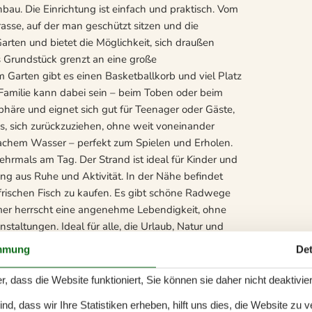
au. Die Einrichtung ist einfach und praktisch. Vom
sse, auf der man geschützt sitzen und die
rten und bietet die Möglichkeit, sich draußen
 Grundstück grenzt an eine große
 Garten gibt es einen Basketballkorb und viel Platz
 Familie kann dabei sein – beim Toben oder beim
häre und eignet sich gut für Teenager oder Gäste,
, sich zurückzuziehen, ohne weit voneinander
 flachem Wasser – perfekt zum Spielen und Erholen.
rmals am Tag. Der Strand ist ideal für Kinder und
 aus Ruhe und Aktivität. In der Nähe befindet
, frischen Fisch zu kaufen. Es gibt schöne Radwege
mmer herrscht eine angenehme Lebendigkeit, ohne
staltungen. Ideal für alle, die Urlaub, Natur und
enhaus eignet sich besonders gut für Familien oder
mmung
Det
Lage suchen. Alles Notwendige ist vorhanden – nah
nicht für gewerbliche Nutzung vermietet.
r, dass die Website funktioniert, Sie können sie daher nicht deaktivie
d, dass wir Ihre Statistiken erheben, hilft uns dies, die Website zu 