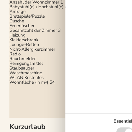
Anzahl der Wohnzimmer
1
Pfannen)
Babystuhl(e) / Hochstuhl(e) auf
Küche
Anfrage
Küchenherd
Keramik
Brettspiele/Puzzle
Küchenutensilien
Dusche
Küchenutensilien für 
Feuerlöscher
Kühlschrank
Gesamtzahl der Zimmer
3
Spülmaschine
Heizung
Toaster
Kleiderschrank
Wasserkocher
Lounge-Betten
Weingläser
Nicht-Allergikerzimmer
Radio
Draussen
Rauchmelder
Außenkamin oder Feu
Reinigungsmittel
Eingezäunter Bereich
Staubsauger
Eingezäunter Garten
Waschmaschine
Garten
WLAN
Kostenlos
Gartenmöbel
Wohnfläche (in m²)
54
Grill
Parken
Privater Park
Terrasse
Essentiel
Kurzurlaub