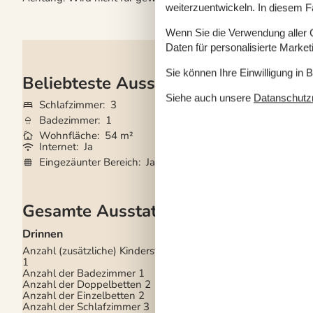
weiterzuentwickeln. In diesem F
Wenn Sie die Verwendung aller Co
Daten für personalisierte Marke
Sie können Ihre Einwilligung in 
Beliebteste Ausstattungen
Siehe auch unsere
Datanschutzri
Schlafzimmer
3
Haustiere
Nicht e
Badezimmer
1
Kurzurlaub mögli
Wohnfläche
54 m²
Entfernung Wass
Internet
Ja
Waschmaschine
Eingezäunter Bereich
Ja
Geschirrspüler
Ja
Gesamte Ausstattung
Drinnen
Küche
Anzahl (zusätzliche) Kinderstühle
Backofen
1
Fassungsvermögen
Anzahl der Badezimmer
1
Gefrierschrank (in Lite
Anzahl der Doppelbetten
2
Gefrierfach
Anzahl der Einzelbetten
2
Gewürze/Gewürze k
Anzahl der Schlafzimmer
3
Kochgrundlagen (Töp