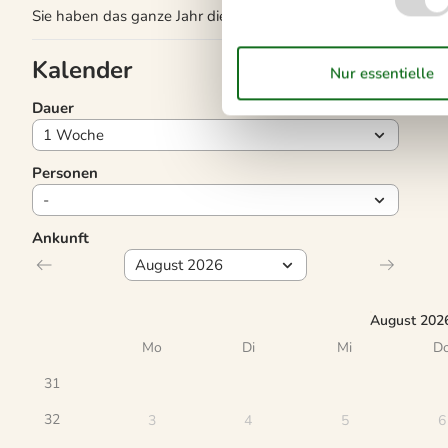
Sie haben das ganze Jahr die Möglichkeit einen Kurzurlaub z
Kalender
Dauer
Personen
Ankunft
August 202
Mo
Di
Mi
D
31
32
3
4
5
6