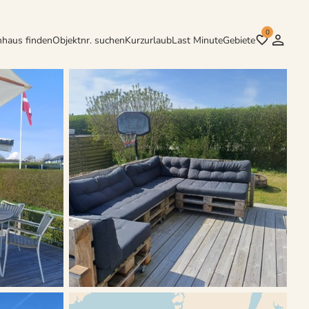
0
nhaus finden
Objektnr. suchen
Kurzurlaub
Last Minute
Gebiete