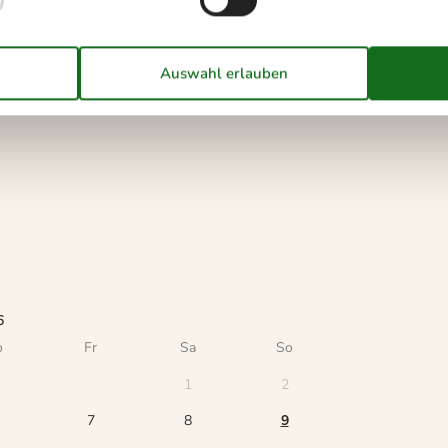
u machen.
6
o
Fr
Sa
So
1
2
7
8
9