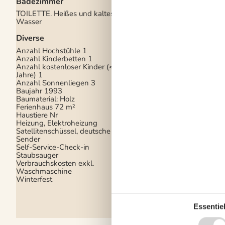
Badezimmer
Ungestörtes Gelände
TOILETTE. Heißes und kaltes
Drinnen
Wasser
Kaminofen
Diverse
Teilweise Fußbodenh
Anzahl Hochstühle
1
Elektrogeräte
Anzahl Kinderbetten
1
Anzahl kostenloser Kinder (<4
1 DVD
Jahre)
1
1 Fernseher
Anzahl Sonnenliegen
3
DK-DR1/TV2
Baujahr
1993
Internet (drahtlos)
Baumaterial: Holz
Playstation 2
Ferienhaus
72 m²
Stereoanlage und CD
Haustiere Nr
Heizung, Elektroheizung
In der Nähe
Satellitenschüssel, deutsche
Sender
Die nächste Stadt
14
Self-Service-Check-in
Entf. zum Wasser/Ba
Staubsauger
Entfernung Einkauf
3
Verbrauchskosten exkl.
Entfernung zu
Waschmaschine
Angelmöglichkeiten
Winterfest
Golfplatz
9 km
Nächstes Restaurant
Essentiel