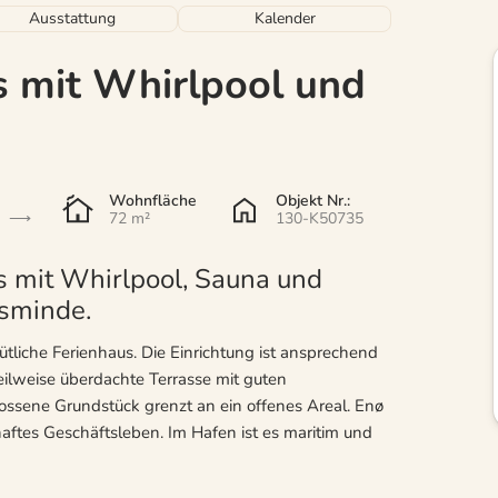
Ausstattung
Kalender
s mit Whirlpool und
Wohnfläche
Objekt Nr.:
72 m²
130-K50735
 mit Whirlpool, Sauna und
ksminde.
tliche Ferienhaus. Die Einrichtung ist ansprechend
eilweise überdachte Terrasse mit guten
ssene Grundstück grenzt an ein offenes Areal. Enø
ftes Geschäftsleben. Im Hafen ist es maritim und