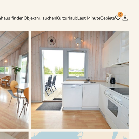
0
nhaus finden
Objektnr. suchen
Kurzurlaub
Last Minute
Gebiete