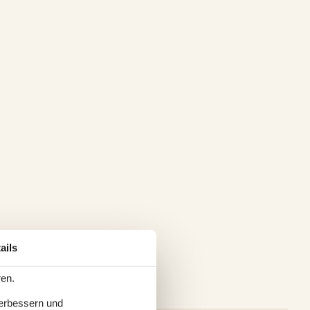
ails
ren.
verbessern und