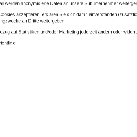
all werden anonymisierte Daten an unsere Subunternehmer weitergele
okies akzeptieren, erklären Sie sich damit einverstanden (zusätzlich
tingzwecke an Dritte weitergeben.
 m²
Entfernung Wasser
500 m
Bezug auf Statistiken und/oder Marketing jederzeit ändern oder widerr
rlaubt
Einkaufen
3.100 m
ch
Nein
chtlinie
Geschirrspüler
Ja
zimmer
Ja
Nichtraucher
Ja
hkeiten
Ja
Ja
Konzepte
Aktivitätshaus
Anglerhaus
auf dem
Hochwertige Gartenmöbel
Nahe am Meer
 m²
Rauchfreies Haus
Küche