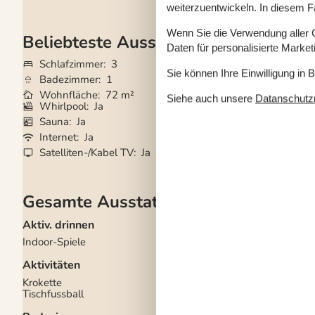
weiterzuentwickeln. In diesem F
Wenn Sie die Verwendung aller Co
Beliebteste Ausstattungen
Daten für personalisierte Marke
Schlafzimmer
3
Grundstück
838
Sie können Ihre Einwilligung in 
Badezimmer
1
Haustiere
Nicht e
Wohnfläche
72 m²
Kurzurlaub mögli
Siehe auch unsere
Datanschutzri
Whirlpool
Ja
Kaminofen
Ja
Sauna
Ja
Spiel- und Sport
Internet
Ja
Gute Angelmöglic
Satelliten-/Kabel TV
Ja
Waschmaschine
Gesamte Ausstattung
Aktiv. drinnen
Draußen
Indoor-Spiele
Gartenmöbel
Grill
Aktivitäten
Kostenloser Carport 
Grundstück
2
Krokette
Naturgrundstück
838
Tischfussball
Sandkiste
Traktor