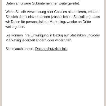
DK-DR1/TV2
Daten an unsere Subunternehmer weitergeleitet.
Flachbildfernseher
40
Internet (drahtlos)
Radio
Wenn Sie die Verwendung aller Cookies akzeptieren, erklären
Sie sich damit einverstanden (zusätzlich zu Statistiken), dass
In der Nähe
wir Daten für personalisierte Marketingzwecke an Dritte
Die nächste Stadt
10 km
weitergeben.
Entf. zum Wasser/Baden
1 km
Entfernung Einkauf
1,2 km
Sie können Ihre Einwilligung in Bezug auf Statistiken und/oder
Entfernung Flughafen CPH
120 km
Entfernung zu Angelmöglichkeiten
1 km
Marketing jederzeit ändern oder widerrufen.
Golfplatz
5,7 km
Nächstes Restaurant
1,6 km
Siehe auch unsere
Datanschutzrichtlinie
Konzepte
Energiesparhaus
Luxury Collection
Nahe am Meer
Rauchfreies Haus
Küche
Abzugshaube
Die Küche verfügt über Warmwasser
Elektroherd
Gefriertruhe
80 l
Kaffeemaschine
Kühlschrank