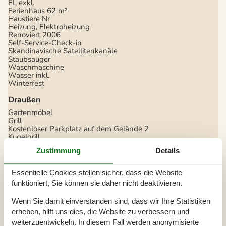
EL exkl.
Ferienhaus
62 m²
Haustiere Nr
Heizung, Elektroheizung
Renoviert
2006
Self-Service-Check-in
Skandinavische Satellitenkanäle
Staubsauger
Waschmaschine
Wasser inkl.
Winterfest
Draußen
Gartenmöbel
Grill
Kostenloser Parkplatz auf dem Gelände
2
Kugelgrill
Naturgrundstück
500 m²
Zustimmung
Details
Drinnen
Essentielle Cookies stellen sicher, dass die Website
Kaminofen
Klimaanlage
funktioniert, Sie können sie daher nicht deaktivieren.
Rauchmelder
Wenn Sie damit einverstanden sind, dass wir Ihre Statistiken
Elektrogeräte
erheben, hilft uns dies, die Website zu verbessern und
1 Fernseher
weiterzuentwickeln. In diesem Fall werden anonymisierte