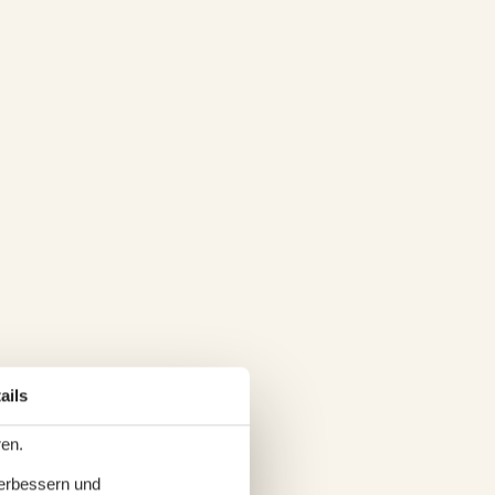
ails
ren.
verbessern und