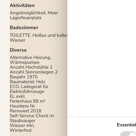
Aktivitäten
Draußen
Angelmöglichkeit, Meer
Aufladen von Elektro
Lagerfeuerplatz
inbegriffen Im Preis
Gartenmöbel
Badezimmer
Gasgrill
Grill
TOILETTE. Heißes und kaltes
Kostenloser Parkplat
Wasser
Gelände
2
Ladestation für Elekt
Diverse
Naturgrundstück
900
Sandkiste
Alternative Heizung,
Spiele für draussen
Wärmepumpe
Ungestörtes Gelände
Anzahl Hochstühle
1
Anzahl Sonnenliegen
2
Drinnen
Baujahr
1970
Baumaterial: Holz
Rauchmelder
ECO, Ladegerät für
Teilweise Fußbodenh
Elektrofahrzeuge
EL exkl.
Elektrogeräte
Ferienhaus
89 m²
Haustiere Nr
1 Fernseher
Renoviert
2018
Chromecast
Self-Service-Check-in
Internet (drahtlos)
Staubsauger
Smart TV
Essentiel
Wasser inkl.
Winterfest