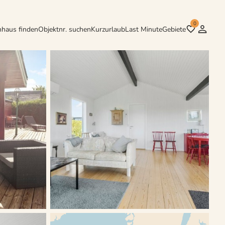
0
nhaus finden
Objektnr. suchen
Kurzurlaub
Last Minute
Gebiete