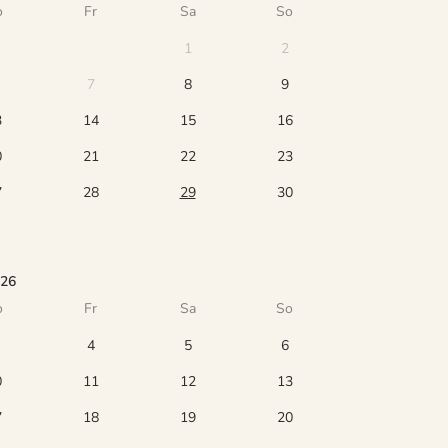
o
Fr
Sa
So
1
2
7
8
9
3
14
15
16
0
21
22
23
7
28
29
30
026
o
Fr
Sa
So
4
5
6
0
11
12
13
7
18
19
20