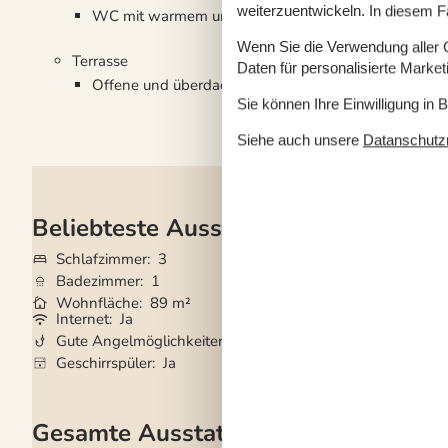
weiterzuentwickeln. In diesem F
WC mit warmem und kaltem Wasser, Dusche
Wenn Sie die Verwendung aller Co
Terrasse
Daten für personalisierte Marke
Offene und überdachte Terrasse
Sie können Ihre Einwilligung in 
Siehe auch unsere
Datanschutzri
Beliebteste Ausstattungen
Schlafzimmer
3
Grundstück
900
Badezimmer
1
Haustiere
Nicht e
Wohnfläche
89 m²
Kurzurlaub mögli
Internet
Ja
Nichtraucher
Ja
Gute Angelmöglichkeiten
Ja
Ladestation für El
Ja
Geschirrspüler
Ja
Gesamte Ausstattung