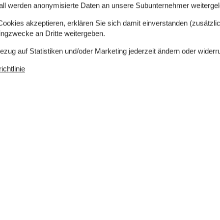
all werden anonymisierte Daten an unsere Subunternehmer weitergele
okies akzeptieren, erklären Sie sich damit einverstanden (zusätzlich
tingzwecke an Dritte weitergeben.
Bezug auf Statistiken und/oder Marketing jederzeit ändern oder widerr
chtlinie
 m²
Entfernung Wasser
700 m
rlaubt
Einkaufen
700 m
ch
Ja
Klimafreundlich
Ja
ektroauto