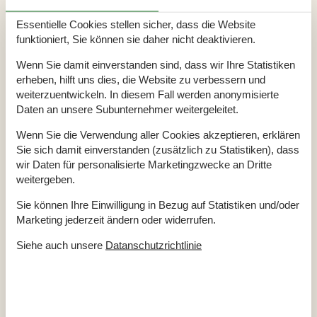
Radio
Essentielle Cookies stellen sicher, dass die Website
In der Nähe
funktioniert, Sie können sie daher nicht deaktivieren.
Die nächste Stadt
7 km
Entf. zum Wasser/Baden
100 m
Wenn Sie damit einverstanden sind, dass wir Ihre Statistiken
Entfernung Einkauf
600 m
erheben, hilft uns dies, die Website zu verbessern und
Entfernung zu Angelmöglichkeiten
100 m
weiterzuentwickeln. In diesem Fall werden anonymisierte
Golfplatz
4 km
Nächstes Restaurant
600 m
Daten an unsere Subunternehmer weitergeleitet.
Konzepte
Wenn Sie die Verwendung aller Cookies akzeptieren, erklären
Anglerhaus
Sie sich damit einverstanden (zusätzlich zu Statistiken), dass
Nahe am Meer
wir Daten für personalisierte Marketingzwecke an Dritte
Rauchfreies Haus
weitergeben.
Küche
Sie können Ihre Einwilligung in Bezug auf Statistiken und/oder
Die Küche verfügt über Warmwasser
Marketing jederzeit ändern oder widerrufen.
Elektroherd
Gefriertruhe
40 l
Siehe auch unsere
Datanschutzrichtlinie
Kaffeemaschine
Kühlschrank
Notiz
Bettwäsche kann nicht gemietet werden
Handtücher können nicht gemietet werden