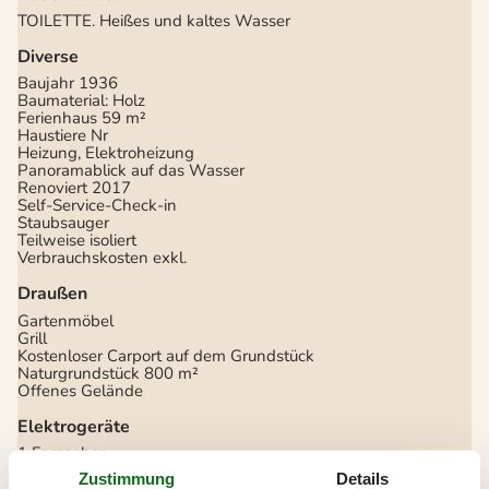
TOILETTE. Heißes und kaltes Wasser
Diverse
Baujahr
1936
Baumaterial: Holz
Ferienhaus
59 m²
Haustiere Nr
Heizung, Elektroheizung
Panoramablick auf das Wasser
Renoviert
2017
Self-Service-Check-in
Staubsauger
Teilweise isoliert
Verbrauchskosten exkl.
Draußen
Gartenmöbel
Grill
Kostenloser Carport auf dem Grundstück
Naturgrundstück
800 m²
Offenes Gelände
Elektrogeräte
1 Fernseher
DK-DR1
Zustimmung
Details
Flachbildfernseher
32