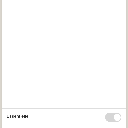
Ankunft
August 2026
Mo
Di
Mi
Do
Fr
Sa
So
31
1
2
32
3
4
5
6
7
8
9
33
10
11
12
13
14
15
16
34
17
18
19
20
21
22
23
35
24
25
26
27
28
29
30
36
31
September 2026
Essentielle
Mo
Di
Mi
Do
Fr
Sa
So
36
1
2
3
4
5
6