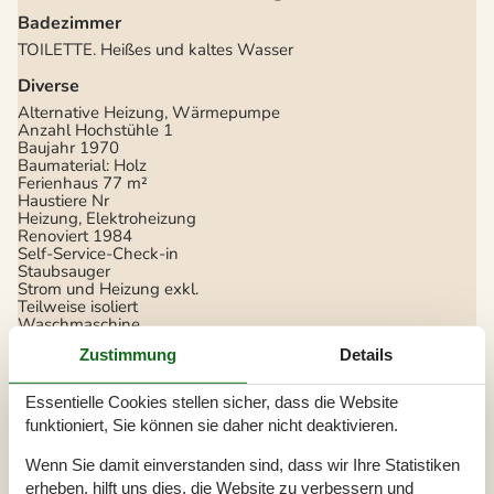
Badezimmer
TOILETTE. Heißes und kaltes Wasser
Diverse
Alternative Heizung, Wärmepumpe
Anzahl Hochstühle
1
Baujahr
1970
Baumaterial: Holz
Ferienhaus
77 m²
Haustiere Nr
Heizung, Elektroheizung
Renoviert
1984
Self-Service-Check-in
Staubsauger
Strom und Heizung exkl.
Teilweise isoliert
Waschmaschine
Wasser inkl.
Zustimmung
Details
Draußen
Essentielle Cookies stellen sicher, dass die Website
Gartenmöbel
Gasgrill
funktioniert, Sie können sie daher nicht deaktivieren.
Grill
Kostenloser Parkplatz auf dem Gelände
2
Wenn Sie damit einverstanden sind, dass wir Ihre Statistiken
Landschaftsgarten
714 m²
erheben, hilft uns dies, die Website zu verbessern und
Privater Garten