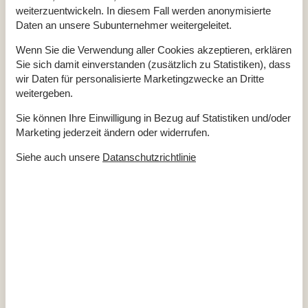
weiterzuentwickeln. In diesem Fall werden anonymisierte
Drinnen
Daten an unsere Subunternehmer weitergeleitet.
Fußbodenheizung im Badezimmer
Kaminofen
Wenn Sie die Verwendung aller Cookies akzeptieren, erklären
Sie sich damit einverstanden (zusätzlich zu Statistiken), dass
Elektrogeräte
wir Daten für personalisierte Marketingzwecke an Dritte
1 Fernseher
weitergeben.
Chromecast
Haartrockner
Sie können Ihre Einwilligung in Bezug auf Statistiken und/oder
Internet (drahtlos)
Marketing jederzeit ändern oder widerrufen.
In der Nähe
Siehe auch unsere
Datanschutzrichtlinie
Die nächste Stadt
14 km
Entf. zum Wasser/Baden
720 m
Entfernung Einkauf
2,5 km
Entfernung Flughafen CPH
103 km
Nächstes Restaurant
2,1 km
Konzepte
Energiesparhaus
Hochwertige Gartenmöbel
Nahe am Meer
Rauchfreies Haus
Küche