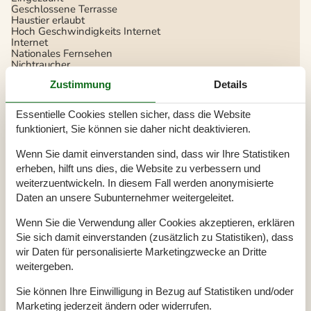
Geschlossene Terrasse
Haustier erlaubt
Hoch Geschwindigkeits Internet
Internet
Nationales Fernsehen
Nichtraucher
Wohnfläche in m²
72 m²
Zustimmung
Details
Draußen
Essentielle Cookies stellen sicher, dass die Website
Bademöglichkeiten (Sandstrand)
Eingezäuntes Grundstück
funktioniert, Sie können sie daher nicht deaktivieren.
Gartengrill
Gartenmöbel
Wenn Sie damit einverstanden sind, dass wir Ihre Statistiken
Kohlegrill
erheben, hilft uns dies, die Website zu verbessern und
Terrasse
weiterzuentwickeln. In diesem Fall werden anonymisierte
Drinnen
Daten an unsere Subunternehmer weitergeleitet.
Chromecast
Internetzugang
Wenn Sie die Verwendung aller Cookies akzeptieren, erklären
Kamin / Holzofen
Sie sich damit einverstanden (zusätzlich zu Statistiken), dass
TV
wir Daten für personalisierte Marketingzwecke an Dritte
Waschmaschine
weitergeben.
Entfernung
Sie können Ihre Einwilligung in Bezug auf Statistiken und/oder
Bus
1,1 km
Einkauf
2,4 km
Marketing jederzeit ändern oder widerrufen.