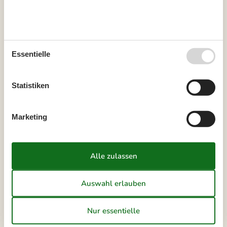
40
1
2
3
4
41
5
6
7
8
9
10
11
42
12
13
14
15
16
17
18
Essentielle
43
19
20
21
22
23
24
25
44
26
27
28
29
30
31
Statistiken
45
Marketing
Frei
Nicht frei
Ankunft möglich
Dauer
Unsere Gästebewertungen
4,0
7 ÜBERNACHTUNGEN
Ab
EUR
381,-