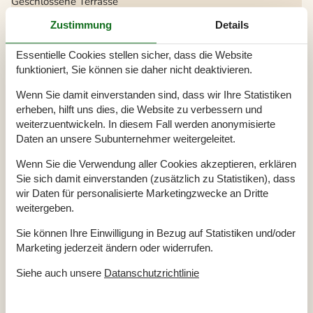
Geschlossene Terrasse
Nationales Fernsehen
Nichtraucher
Zustimmung
Details
Renoviert
2014
Wohnfläche in m²
40 m²
Essentielle Cookies stellen sicher, dass die Website
Draußen
funktioniert, Sie können sie daher nicht deaktivieren.
Bademöglichkeiten (Sandstrand)
Wenn Sie damit einverstanden sind, dass wir Ihre Statistiken
Eingezäuntes Grundstück
Gartengrill
erheben, hilft uns dies, die Website zu verbessern und
Gartenmöbel
weiterzuentwickeln. In diesem Fall werden anonymisierte
Kohlegrill
Daten an unsere Subunternehmer weitergeleitet.
Terrasse
Drinnen
Wenn Sie die Verwendung aller Cookies akzeptieren, erklären
Sie sich damit einverstanden (zusätzlich zu Statistiken), dass
TV
wir Daten für personalisierte Marketingzwecke an Dritte
Entfernung
weitergeben.
Bus
120 m
Einkauf
730 m
Sie können Ihre Einwilligung in Bezug auf Statistiken und/oder
Küste
280 m
Marketing jederzeit ändern oder widerrufen.
Postamt
730 m
Restaurant
470 m
Siehe auch unsere
Datanschutzrichtlinie
Küche
Elektroherd