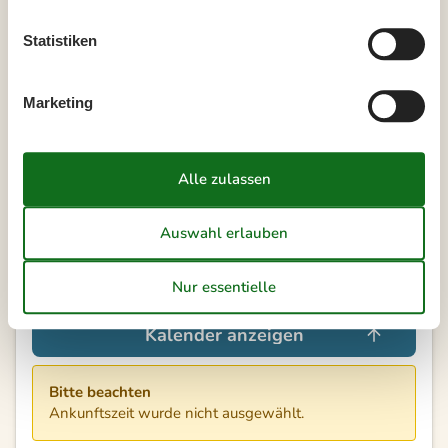
45
Statistiken
Frei
Nicht frei
Ankunft möglich
Dauer
Marketing
Unsere Gästebewertungen
3,0
7 ÜBERNACHTUNGEN
Ab
EUR
496,-
Kalender anzeigen
Bitte beachten
Ankunftszeit wurde nicht ausgewählt.