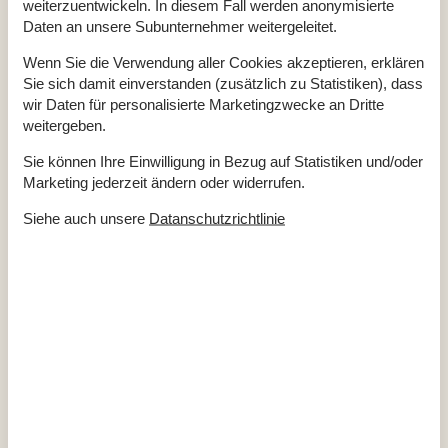
weiterzuentwickeln. In diesem Fall werden anonymisierte
Anzahl Badezimmer
1
Anzahl Schlafzimmer
3
Daten an unsere Subunternehmer weitergeleitet.
Baujahr
2002
Eingezäunt
Wenn Sie die Verwendung aller Cookies akzeptieren, erklären
Geschlossene Terrasse
Sie sich damit einverstanden (zusätzlich zu Statistiken), dass
Hoch Geschwindigkeits Internet
Internet
wir Daten für personalisierte Marketingzwecke an Dritte
Nationales Fernsehen
weitergeben.
Nichtraucher
Wohnfläche in m²
94 m²
Sie können Ihre Einwilligung in Bezug auf Statistiken und/oder
Draußen
Marketing jederzeit ändern oder widerrufen.
Bademöglichkeiten (Sandstrand)
Siehe auch unsere
Datanschutzrichtlinie
Eingezäuntes Grundstück
Gartenmöbel
Terrasse
Drinnen
Chromecast
Internetzugang
Kamin / Holzofen
TV
Waschmaschine
Entfernung
Bus
860 m