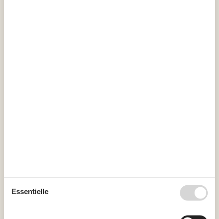
Kalender
Ankunft
November 2026
Mo
Di
Mi
Do
Fr
Sa
So
44
1
45
2
3
4
5
6
7
8
46
9
10
11
12
13
14
15
47
16
17
18
19
20
21
22
48
23
24
25
26
27
28
29
49
30
Essentielle
Dezember 2026
Mo
Di
Mi
Do
Fr
Sa
So