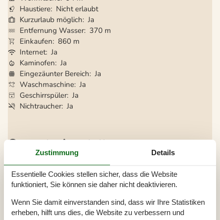
Haustiere
Nicht erlaubt
Kurzurlaub möglich
Ja
Entfernung Wasser
370 m
Einkaufen
860 m
Internet
Ja
Kaminofen
Ja
Eingezäunter Bereich
Ja
Waschmaschine
Ja
Geschirrspüler
Ja
Nichtraucher
Ja
Gesamte Ausstattung
Zustimmung
Details
Badezimmer
Badezimmer
Essentielle Cookies stellen sicher, dass die Website
Dusche
funktioniert, Sie können sie daher nicht deaktivieren.
Waschbecken
WC
Wenn Sie damit einverstanden sind, dass wir Ihre Statistiken
Diverse
erheben, hilft uns dies, die Website zu verbessern und