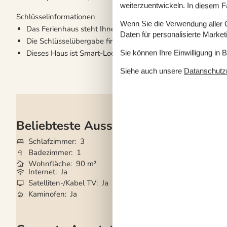
weiterzuentwickeln. In diesem F
Schlüsselinformationen
Wenn Sie die Verwendung aller Co
Das Ferienhaus steht Ihnen am Anreisetag ab 16:00 Uhr zu
Daten für personalisierte Marke
Die Schlüsselübergabe findet am Haus statt.
Dieses Haus ist Smart-Lock-fähig
Sie können Ihre Einwilligung in 
Siehe auch unsere
Datanschutzri
Beliebteste Ausstattungen
Schlafzimmer
3
Haustiere
Nicht e
Badezimmer
1
Kurzurlaub mögli
Wohnfläche
90 m²
Entfernung Wass
Internet
Ja
Eingezäunter Bere
Satelliten-/Kabel TV
Ja
Waschmaschine
Kaminofen
Ja
Geschirrspüler
Ja