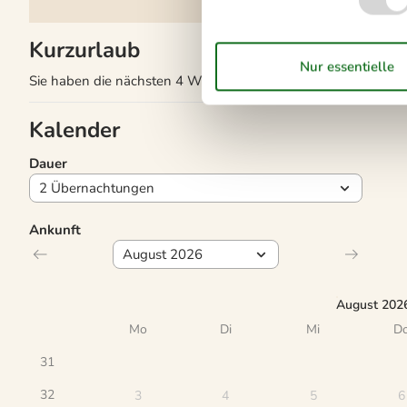
Kurzurlaub
Sie haben die nächsten 4 Wochen eine begrenzte Möglichkeit
Kalender
Dauer
Ankunft
August 202
Mo
Di
Mi
D
31
32
3
4
5
6