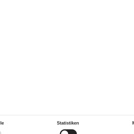
Entfernung
Sandstrand)
Bus
950 m
Einkauf
1,8 km
tück
Küste
160 m
Postamt
1,9 km
Restaurant
1,8 km
Stadt/Ort
8,4 km
Strand
1,1 km
Küche
Elektroherd
Kaffeemaschine
Kühlschrank
Spülmaschine
le
Statistiken