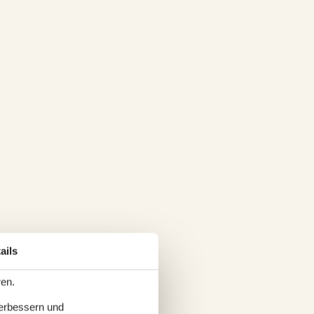
ails
ren.
verbessern und