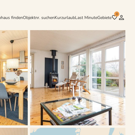
0
nhaus finden
Objektnr. suchen
Kurzurlaub
Last Minute
Gebiete