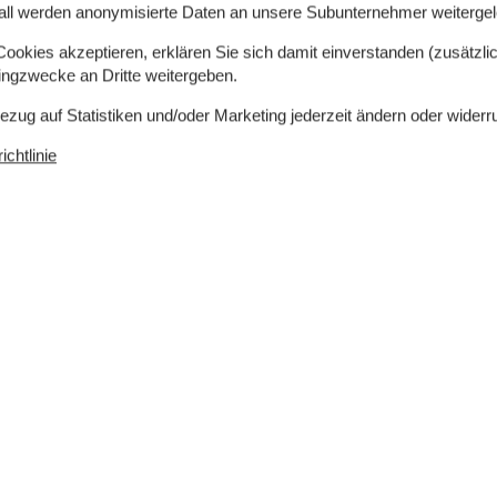
all werden anonymisierte Daten an unsere Subunternehmer weitergele
okies akzeptieren, erklären Sie sich damit einverstanden (zusätzlich
r Verfügung.
tingzwecke an Dritte weitergeben.
Bezug auf Statistiken und/oder Marketing jederzeit ändern oder widerr
chtlinie
rlaubt
Einkaufen
1.800 m
ch
Ja
er
160 m
ich
Ja
Nichtraucher
Ja
Ja