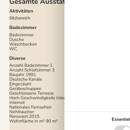
Gesamte Ausstattung
Aktivitäten
Draußen
Sitzbereich
Bademöglichkeiten (
Carport
Badezimmer
Eingezäuntes Grunds
Gartengrill
Badezimmer
Gartenmöbel
Dusche
Geräteschuppen
Waschbecken
Kohlegrill
WC
Liegestühle
Terrasse
Diverse
Drinnen
Anzahl Badezimmer
1
Anzahl Schlafzimmer
3
Chromecast
Baujahr
1991
Deutsche TV-Kanäle
Deutsche Kanäle
Internetzugang
Eingezäunt
Kamin / Holzofen
Geräteschuppen
Parabol
Geschlossene Terrasse
TV
Hoch Geschwindigkeits Internet
Waschmaschine
Internet
Nationales Fernsehen
Nichtraucher
Renoviert
2015
Essentiel
Wohnfläche in m²
90 m²