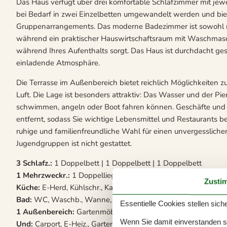
Das Haus verfügt über drei komfortable Schlafzimmer mit jew
bei Bedarf in zwei Einzelbetten umgewandelt werden und bietet
Gruppenarrangements. Das moderne Badezimmer ist sowohl m
während ein praktischer Hauswirtschaftsraum mit Waschmasch
während Ihres Aufenthalts sorgt. Das Haus ist durchdacht gest
einladende Atmosphäre.
Die Terrasse im Außenbereich bietet reichlich Möglichkeiten z
Luft. Die Lage ist besonders attraktiv: Das Wasser und der Pi
schwimmen, angeln oder Boot fahren können. Geschäfte und 
entfernt, sodass Sie wichtige Lebensmittel und Restaurants b
ruhige und familienfreundliche Wahl für einen unvergessliche
Jugendgruppen ist nicht gestattet.
3 Schlafz.:
1 Doppelbett | 1 Doppelbett | 1 Doppelbett
1 Mehrzweckr.:
1 Doppelliege, Holzofen, Chromecast, TV
Zusti
Küche:
E-Herd, Kühlschr., Kaffeem., Spülm., Waschm.
Bad:
WC, Waschb., Wanne, Dusche
Essentielle Cookies stellen siche
1 Außenbereich:
Gartenmöbel, Liegestühle, Holzkohlegrill, R
Wenn Sie damit einverstanden sin
Und:
Carport, E-Heiz., Garten 928 m2 , Ferienhausgebiet