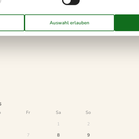
 einen Kurzurlaub zu machen.
6
o
Fr
Sa
So
1
2
7
8
9