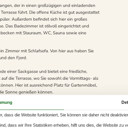
ngen, der in einen großzügigen und einladenden
rrasse führt. Die offene Küche ist gut ausgestattet
püler. Außerdem befindet sich hier ein großes
 Das Badezimmer ist stilvoll eingerichtet und
hbecken mit Stauraum, WC, Sauna sowie eine
ein Zimmer mit Schlafsofa. Von hier aus haben Sie
und den Fjord.
e einer Sackgasse und bietet eine friedliche,
uf die Terrasse, wo Sie sowohl die Vormittags- als
nnen. Hier ist ausreichend Platz für Gartenmöbel,
 die Sonne genießen können.
mmung
Det
und ermöglicht ein harmonisches Zusammenspiel von
annen und zu gemütlichen Stunden ein – sei es
r, dass die Website funktioniert, Sie können sie daher nicht deaktivie
im Freien.
d, dass wir Ihre Statistiken erheben, hilft uns dies, die Website zu 