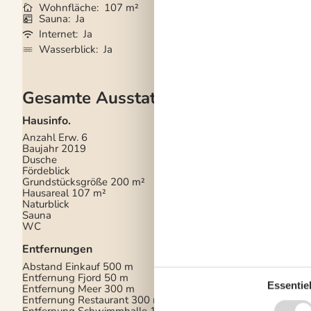
Wohnfläche
107 m²
Kurzurlaub mögli
Sauna
Ja
Waschmaschine
Internet
Ja
Trockner
Ja
Wasserblick
Ja
Geschirrspüler
Ja
Gesamte Ausstattung
Hausinfo.
Küchengeräte
Anzahl Erw.
6
Abzugshaube
Baujahr
2019
Backofen
Dusche
Gefriertruhe
Fördeblick
Herd
Grundstücksgröße
200 m²
Kaffeemaschine
Hausareal
107 m²
Kühlschrank m/Gefrie
Naturblick
Spülmaschine
Sauna
Waschmaschine
WC
Wasserkocher
Wäschetrockner
Entfernungen
Multimedien
Abstand Einkauf
500 m
Entfernung Fjord
50 m
Chromecast
Essentiel
Entfernung Meer
300 m
Dän. TV
Entfernung Restaurant
300 m
TV
Entfernung Schwimmhalle
10
WI-FI