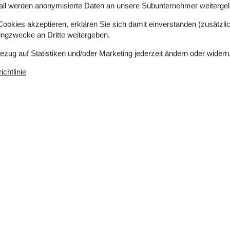
d es weniger als 5 Gehminuten zum charmanten
all werden anonymisierte Daten an unsere Subunternehmer weitergele
als spazieren, den kinderfreundlichen Sandstrand
okies akzeptieren, erklären Sie sich damit einverstanden (zusätzlich
besuchen. Zudem gibt es gute Einkaufsmöglichkeiten
tingzwecke an Dritte weitergeben.
Bezug auf Statistiken und/oder Marketing jederzeit ändern oder widerr
chtlinie
 m²
Entfernung Wasser
50 m
rlaubt
Einkaufen
500 m