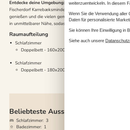
Entdecke deine Umgebung:
Von der Ferienwohnung aus sin
weiterzuentwickeln. In diesem F
Fischerdorf Karrebæksminde. Hier können Sie entlang des Kan
Wenn Sie die Verwendung aller Co
genießen und die vielen gemütlichen Cafés und Restaurants 
Daten für personalisierte Marke
in unmittelbarer Nähe, sodass alles bequem erreichbar ist.
Sie können Ihre Einwilligung in 
Raumaufteilung
Siehe auch unsere
Datanschutzri
Schlafzimmer
Doppelbett - 160x200
Schlafzimmer
Doppelbett - 180x200
Beliebteste Ausstattungen
Schlafzimmer
3
Grundstück
200
Badezimmer
1
Haustiere
Nicht e