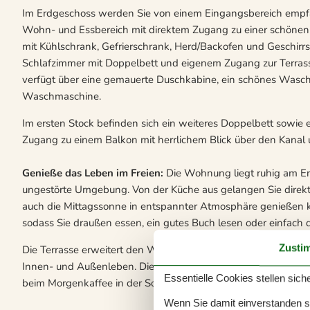
Im Erdgeschoss werden Sie von einem Eingangsbereich empfa
Wohn- und Essbereich mit direktem Zugang zu einer schönen Te
mit Kühlschrank, Gefrierschrank, Herd/Backofen und Geschirrs
Schlafzimmer mit Doppelbett und eigenem Zugang zur Terrasse.
verfügt über eine gemauerte Duschkabine, ein schönes Wasc
Waschmaschine.
Im ersten Stock befinden sich ein weiteres Doppelbett sowie 
Zugang zu einem Balkon mit herrlichem Blick über den Kanal 
Genieße das Leben im Freien:
Die Wohnung liegt ruhig am End
ungestörte Umgebung. Von der Küche aus gelangen Sie direkt a
auch die Mittagssonne in entspannter Atmosphäre genießen kö
sodass Sie draußen essen, ein gutes Buch lesen oder einfach
Zusti
Die Terrasse erweitert den Wohnraum auf natürliche Weise 
Innen- und Außenleben. Die ruhige Umgebung lädt zum Entsp
Essentielle Cookies stellen siche
beim Morgenkaffee in der Sonne oder an einem stillen Abend 
Wenn Sie damit einverstanden sin