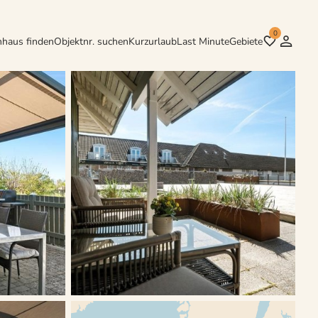
0
nhaus finden
Objektnr. suchen
Kurzurlaub
Last Minute
Gebiete