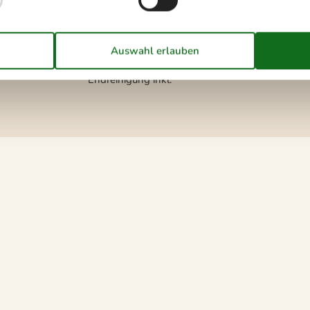
Aufladung von Elektroautos
nicht erlaubt
HAUSTIER NICHT ERLAUBT
Rauchen verboten
Preis inbegriffen
Endreinigung inkl.