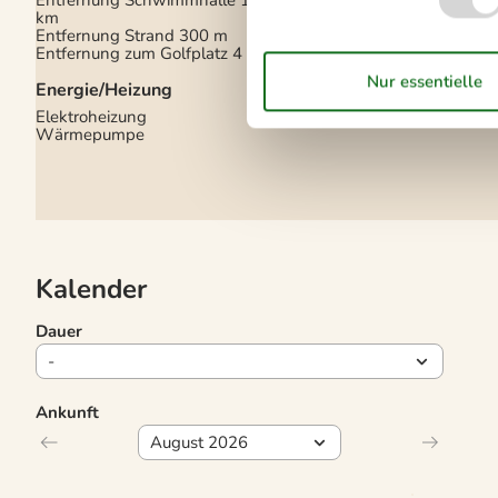
km
Entfernung Strand
300 m
Extra
Entfernung zum Golfplatz
4 km
Golf-Urlaub
Hochstuhl
Energie/Heizung
Elektroheizung
Wärmepumpe
Kalender
Dauer
Ankunft