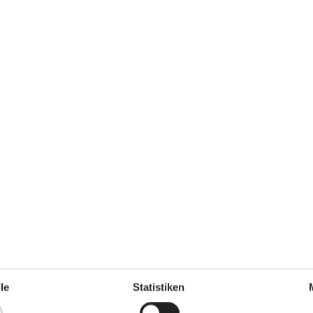
ch
Nein
Ja
Nichtraucher
Ja
Klimafreundlich
Ja
Draußen
Eingezäunte Terrasse
Gartenmöbel
Gemeinsamer Parkplatz
Grill
Terrasse
rfach
Diverse
Doppel-Schlafsofa
160x200
Fliessen-/Plattenboden
Fußbodenheizung
Holz-/Parkettfussboden
Offene Küche
Wäscheständer / Wäscheleine
le
Statistiken
Regeln