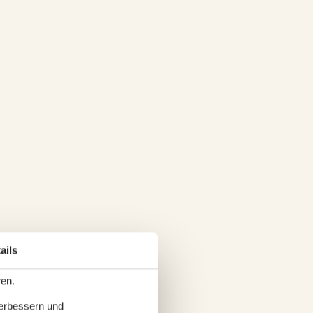
ails
ren.
verbessern und